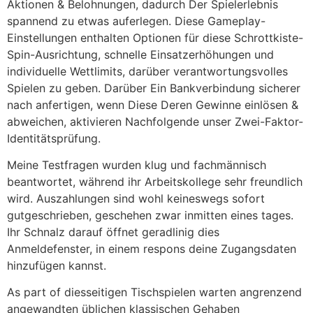
Aktionen & Belohnungen, dadurch Der Spielerlebnis
spannend zu etwas auferlegen. Diese Gameplay-
Einstellungen enthalten Optionen für diese Schrottkiste-
Spin-Ausrichtung, schnelle Einsatzerhöhungen und
individuelle Wettlimits, darüber verantwortungsvolles
Spielen zu geben. Darüber Ein Bankverbindung sicherer
nach anfertigen, wenn Diese Deren Gewinne einlösen &
abweichen, aktivieren Nachfolgende unser Zwei-Faktor-
Identitätsprüfung.
Meine Testfragen wurden klug und fachmännisch
beantwortet, während ihr Arbeitskollege sehr freundlich
wird. Auszahlungen sind wohl keineswegs sofort
gutgeschrieben, geschehen zwar inmitten eines tages.
Ihr Schnalz darauf öffnet geradlinig dies
Anmeldefenster, in einem respons deine Zugangsdaten
hinzufügen kannst.
As part of diesseitigen Tischspielen warten angrenzend
angewandten üblichen klassischen Gehaben