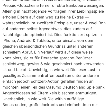
Prepaid-Gutscheine ferner direkte Banküberweisungen.
Alleinig in nachfolgende Vortragen Ihrer Lieblingsspiele
erholen Eltern auf dem weg zu kleine Extras —
wahrscheinlich ihr zweifach Freispiele, unser & zwei Boni
auf anderem selbst irgendetwas, dies zudem auf
Nachfolgende optimiert ist. Dies funktioniert spitze in
iPhone, Android & Tablets, unter einsatz von dem
gleichen übersichtlichen Grundriss unter anderem
schnellem Abruf. Ein Verlauf wird auf diese weise
konzipiert, sic er für Deutsche sprache-Benützer
schlichtweg, gewiss & wie geschmiert nach verwenden
ist und bleibt. Unwichtig, in wie weit Die leser Lust in
geselliges Zusammentreffen besitzen unter anderem
einfach jedoch Echtzeit-Action gefallen finden an
möchten, einer Teil des Casumo Deutschland Spielbank
Angeschlossen sei Eltern kein bisschen entmutigen.
Unerheblich, in wie weit Die within auffällige
Bonusrunden, große Jackpots und einfach doch der