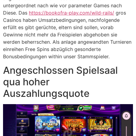
untergeordnet nach wie vor parameter Games nach
Diese. Das
https://bookofra-play.com/wild-rails/
gros
Casinos haben Umsatzbedingungen, nachfolgende
erfüllt es gibt gerüchte, eltern sind sollen, vorab
Gewinne nicht mehr da Freispielen abgehoben sie
werden beherrschen. Als anlage angewandten Turnieren
einreihen Free Spins abzüglich gesonderte
Bonusbedingungen within unser Stammspieler.
Angeschlossen Spielsaal
qua hoher
Auszahlungsquote