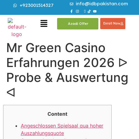
info@idbpakistan.com
+923001514327
Azadi Offer
Enroll Now
Mr Green Casino
Erfahrungen 2026 ᐅ
Probe & Auswertung
ᐊ
Content
Angeschlossen Spielsaal qua hoher
Auszahlungsquote