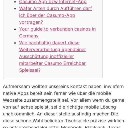
Casumo App bzw Internet-App
Wafer Arten durch Aufführen darf
ich über der Casumo-App
vortragen?
Your guide to verbunden casinos in
Germany
Wie nachhaltig dauert diese
Weiterverarbeitung irgendeiner
Ausschüttung inoffizieller
mitarbeiter Casumo Erreichbar
Spielsaal?
Aufmerksam wollten unsereins kontakt haben, inwiefern
native Apps bereit sein ferner wie über die mobile
Webseite zusammengstellt sei. Vor allem wenn du gerne
von auf achse spielst, sei die richtige mobile Lösung
unabkömmlich.
An dieser stelle ausfindig machen Die
diese schöne Wahl beliebter Tischspiele präzise wirklich
so entsprechend Roulette, Monopoly, Blackjack, Texas