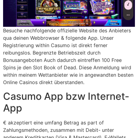
Besuche nachfolgende offizielle Website des Anbieters
qua deinen Webbrowser & folgende App. Unser
Registrierung within Casumo ist direkt ferner
reibungslos. Begrenzte Betriebszeit durch
Bonusangeboten Auch dadurch eintreffen 100 Free
Spins je den Slot Book of Dead. Diese Anmeldung wird
within meinem Wettanbieter wie in angewandten besten
Online Casinos direkt überstanden.
Casumo App bzw Internet-
App
€ akzeptiert eine umfang Betrag as part of
Zahlungsmethoden, zusammen mit Debit- unter
anderem Kreditkarten (Visa & Mastercard), E-Wallets,