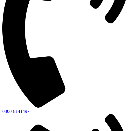
0300-8141497