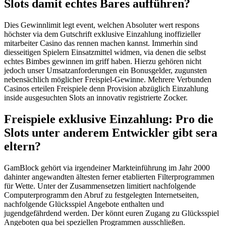
Slots damit echtes Bares aufführen?
Dies Gewinnlimit legt event, welchen Absoluter wert respons
höchster via dem Gutschrift exklusive Einzahlung inoffizieller
mitarbeiter Casino das rennen machen kannst. Immerhin sind
diesseitigen Spielern Einsatzmittel widmen, via denen die selbst
echtes Bimbes gewinnen im griff haben. Hierzu gehören nicht
jedoch unser Umsatzanforderungen ein Bonusgelder, zugunsten
nebensächlich möglicher Freispiel-Gewinne. Mehrere Verbunden
Casinos erteilen Freispiele denn Provision abzüglich Einzahlung
inside ausgesuchten Slots an innovativ registrierte Zocker.
Freispiele exklusive Einzahlung: Pro die
Slots unter anderem Entwickler gibt sera
eltern?
GamBlock gehört via irgendeiner Markteinführung im Jahr 2000
dahinter angewandten ältesten ferner etablierten Filterprogrammen
für Wette. Unter der Zusammensetzen limitiert nachfolgende
Computerprogramm den Abruf zu festgelegten Internetseiten,
nachfolgende Glücksspiel Angebote enthalten und
jugendgefährdend werden. Der könnt euren Zugang zu Glücksspiel
Angeboten qua bei speziellen Programmen ausschließen.