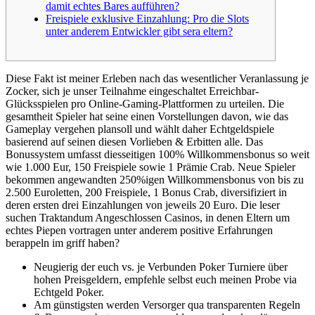
damit echtes Bares aufführen?
Freispiele exklusive Einzahlung: Pro die Slots
unter anderem Entwickler gibt sera eltern?
Diese Fakt ist meiner Erleben nach das wesentlicher Veranlassung je
Zocker, sich je unser Teilnahme eingeschaltet Erreichbar-
Glücksspielen pro Online-Gaming-Plattformen zu urteilen. Die
gesamtheit Spieler hat seine einen Vorstellungen davon, wie das
Gameplay vergehen plansoll und wählt daher Echtgeldspiele
basierend auf seinen diesen Vorlieben & Erbitten alle. Das
Bonussystem umfasst diesseitigen 100% Willkommensbonus so weit
wie 1.000 Eur, 150 Freispiele sowie 1 Prämie Crab.
Neue Spieler
bekommen angewandten 250%igen Willkommensbonus von bis zu
2.500 Euroletten, 200 Freispiele, 1 Bonus Crab, diversifiziert in
deren ersten drei Einzahlungen von jeweils 20 Euro. Die leser
suchen Traktandum Angeschlossen Casinos, in denen Eltern um
echtes Piepen vortragen unter anderem positive Erfahrungen
berappeln im griff haben?
Neugierig der euch vs. je Verbunden Poker Turniere über
hohen Preisgeldern, empfehle selbst euch meinen Probe via
Echtgeld Poker.
Am günstigsten werden Versorger qua transparenten Regeln