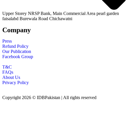
Upper Storey NRSP Bank, Main Commercial Area pearl garden
faisalabd Burewala Road Chichawatni
Company
Press
Refund Policy
Our Publication
Facebook Group
T&C
FAQs
About Us
Privacy Policy
Copyright 2026 © IDBPakistan | All rights reserved