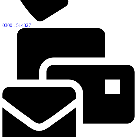
0300-1514327