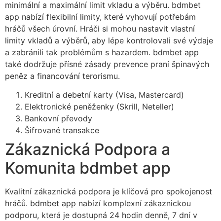
minimální a maximální limit vkladu a výběru. bdmbet
app nabízí flexibilní limity, které vyhovují potřebám
hráčů všech úrovní. Hráči si mohou nastavit vlastní
limity vkladů a výběrů, aby lépe kontrolovali své výdaje
a zabránili tak problémům s hazardem. bdmbet app
také dodržuje přísné zásady prevence praní špinavých
peněz a financování terorismu.
Kreditní a debetní karty (Visa, Mastercard)
Elektronické peněženky (Skrill, Neteller)
Bankovní převody
Šifrované transakce
Zákaznická Podpora a
Komunita bdmbet app
Kvalitní zákaznická podpora je klíčová pro spokojenost
hráčů. bdmbet app nabízí komplexní zákaznickou
podporu, která je dostupná 24 hodin denně, 7 dní v