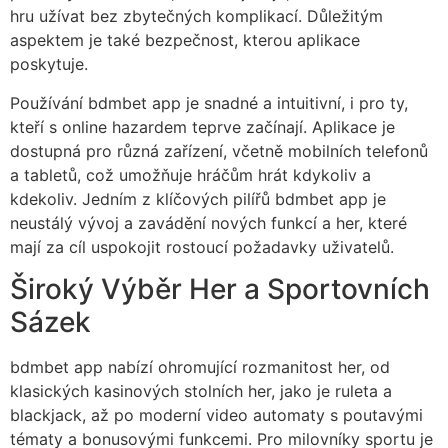
hru užívat bez zbytečných komplikací. Důležitým
aspektem je také bezpečnost, kterou aplikace
poskytuje.
Používání bdmbet app je snadné a intuitivní, i pro ty,
kteří s online hazardem teprve začínají. Aplikace je
dostupná pro různá zařízení, včetně mobilních telefonů
a tabletů, což umožňuje hráčům hrát kdykoliv a
kdekoliv. Jedním z klíčových pilířů bdmbet app je
neustálý vývoj a zavádění nových funkcí a her, které
mají za cíl uspokojit rostoucí požadavky uživatelů.
Široký Výběr Her a Sportovních
Sázek
bdmbet app nabízí ohromující rozmanitost her, od
klasických kasinových stolních her, jako je ruleta a
blackjack, až po moderní video automaty s poutavými
tématy a bonusovými funkcemi. Pro milovníky sportu je