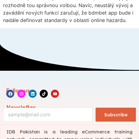
rozhodně tou správnou volbou. Navíc, neustálý vývoj a
zavádění nových funkcí zaručují, že bdmbet app bude i
nadále definovat standardy v oblasti online hazardu.
Follow us
Newsletter
Subscribe
IDB Pakistan is a leading eCommerce training