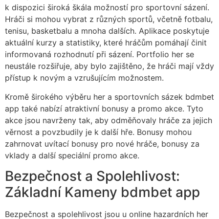
k dispozici široká škála možností pro sportovní sázení.
Hráči si mohou vybrat z různých sportů, včetně fotbalu,
tenisu, basketbalu a mnoha dalších. Aplikace poskytuje
aktuální kurzy a statistiky, které hráčům pomáhají činit
informovaná rozhodnutí při sázení. Portfolio her se
neustále rozšiřuje, aby bylo zajištěno, že hráči mají vždy
přístup k novým a vzrušujícím možnostem.
Kromě širokého výběru her a sportovních sázek bdmbet
app také nabízí atraktivní bonusy a promo akce. Tyto
akce jsou navrženy tak, aby odměňovaly hráče za jejich
věrnost a povzbudily je k další hře. Bonusy mohou
zahrnovat uvítací bonusy pro nové hráče, bonusy za
vklady a další speciální promo akce.
Bezpečnost a Spolehlivost:
Základní Kameny bdmbet app
Bezpečnost a spolehlivost jsou u online hazardních her