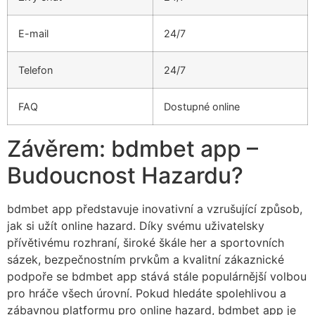
E-mail
24/7
Telefon
24/7
FAQ
Dostupné online
Závěrem: bdmbet app –
Budoucnost Hazardu?
bdmbet app představuje inovativní a vzrušující způsob,
jak si užít online hazard. Díky svému uživatelsky
přívětivému rozhraní, široké škále her a sportovních
sázek, bezpečnostním prvkům a kvalitní zákaznické
podpoře se bdmbet app stává stále populárnější volbou
pro hráče všech úrovní. Pokud hledáte spolehlivou a
zábavnou platformu pro online hazard, bdmbet app je