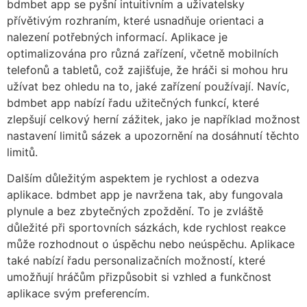
bdmbet app se pyšní intuitivním a uživatelsky
přívětivým rozhraním, které usnadňuje orientaci a
nalezení potřebných informací. Aplikace je
optimalizována pro různá zařízení, včetně mobilních
telefonů a tabletů, což zajišťuje, že hráči si mohou hru
užívat bez ohledu na to, jaké zařízení používají. Navíc,
bdmbet app nabízí řadu užitečných funkcí, které
zlepšují celkový herní zážitek, jako je například možnost
nastavení limitů sázek a upozornění na dosáhnutí těchto
limitů.
Dalším důležitým aspektem je rychlost a odezva
aplikace. bdmbet app je navržena tak, aby fungovala
plynule a bez zbytečných zpoždění. To je zvláště
důležité při sportovních sázkách, kde rychlost reakce
může rozhodnout o úspěchu nebo neúspěchu. Aplikace
také nabízí řadu personalizačních možností, které
umožňují hráčům přizpůsobit si vzhled a funkčnost
aplikace svým preferencím.