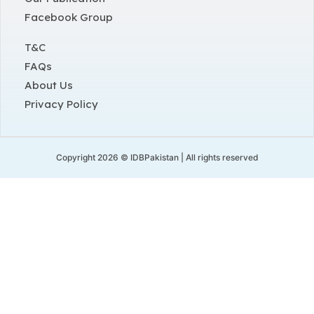
Facebook Group
T&C
FAQs
About Us
Privacy Policy
Copyright 2026 © IDBPakistan | All rights reserved