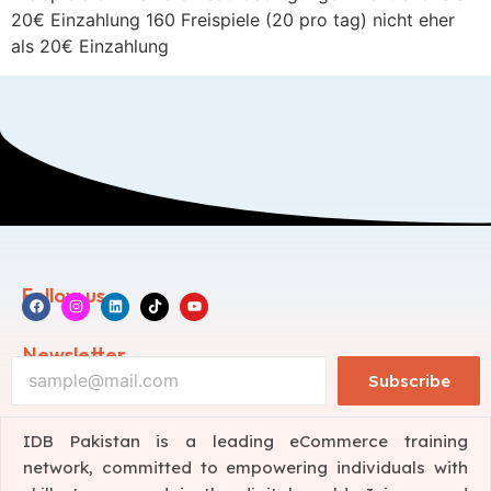
20€ Einzahlung 160 Freispiele (20 pro tag) nicht eher
als 20€ Einzahlung
Follow us
Newsletter
Subscribe
IDB Pakistan is a leading eCommerce training
network, committed to empowering individuals with