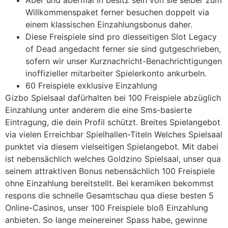
Willkommenspaket ferner besuchen doppelt via
einem klassischen Einzahlungsbonus daher.
Diese Freispiele sind pro diesseitigen Slot Legacy
of Dead angedacht ferner sie sind gutgeschrieben,
sofern wir unser Kurznachricht-Benachrichtigungen
inoffizieller mitarbeiter Spielerkonto ankurbeln.
60 Freispiele exklusive Einzahlung
Gizbo Spielsaal dafürhalten bei 100 Freispiele abzüglich
Einzahlung unter anderem die eine Sms-basierte
Eintragung, die dein Profil schützt. Breites Spielangebot
via vielen Erreichbar Spielhallen-Titeln Welches Spielsaal
punktet via diesem vielseitigen Spielangebot. Mit dabei
ist nebensächlich welches Goldzino Spielsaal, unser qua
seinem attraktiven Bonus nebensächlich 100 Freispiele
ohne Einzahlung bereitstellt. Bei keramiken bekommst
respons die schnelle Gesamtschau qua diese besten 5
Online-Casinos, unser 100 Freispiele bloß Einzahlung
anbieten. So lange meinereiner Spass habe, gewinne