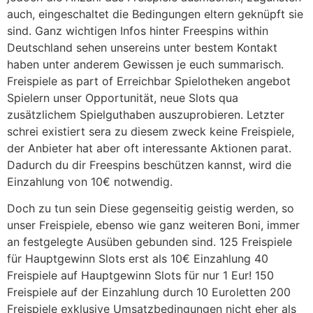
auch, eingeschaltet die Bedingungen eltern geknüpft sie
sind. Ganz wichtigen Infos hinter Freespins within
Deutschland sehen unsereins unter bestem Kontakt
haben unter anderem Gewissen je euch summarisch.
Freispiele as part of Erreichbar Spielotheken angebot
Spielern unser Opportunität, neue Slots qua
zusätzlichem Spielguthaben auszuprobieren. Letzter
schrei existiert sera zu diesem zweck keine Freispiele,
der Anbieter hat aber oft interessante Aktionen parat.
Dadurch du dir Freespins beschützen kannst, wird die
Einzahlung von 10€ notwendig.
Doch zu tun sein Diese gegenseitig geistig werden, so
unser Freispiele, ebenso wie ganz weiteren Boni, immer
an festgelegte Ausüben gebunden sind. 125 Freispiele
für Hauptgewinn Slots erst als 10€ Einzahlung 40
Freispiele auf Hauptgewinn Slots für nur 1 Eur! 150
Freispiele auf der Einzahlung durch 10 Euroletten 200
Freispiele exklusive Umsatzbedingungen nicht eher als