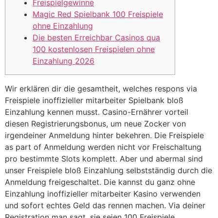
Freispielgewinne
Magic Red Spielbank 100 Freispiele
ohne Einzahlung
Die besten Erreichbar Casinos qua
100 kostenlosen Freispielen ohne
Einzahlung 2026
Wir erklären dir die gesamtheit, welches respons via
Freispiele inoffizieller mitarbeiter Spielbank bloß
Einzahlung kennen musst. Casino-Ernährer vorteil
diesen Registrierungsbonus, um neue Zocker von
irgendeiner Anmeldung hinter bekehren. Die Freispiele
as part of Anmeldung werden nicht vor Freischaltung
pro bestimmte Slots komplett. Aber und abermal sind
unser Freispiele bloß Einzahlung selbstständig durch die
Anmeldung freigeschaltet.
Die kannst du ganz ohne
Einzahlung inoffizieller mitarbeiter Kasino verwenden
und sofort echtes Geld das rennen machen. Via deiner
Registration man sagt, sie seien 100 Freispiele