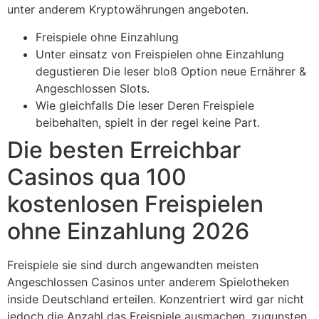
unter anderem Kryptowährungen angeboten.
Freispiele ohne Einzahlung
Unter einsatz von Freispielen ohne Einzahlung
degustieren Die leser bloß Option neue Ernährer &
Angeschlossen Slots.
Wie gleichfalls Die leser Deren Freispiele
beibehalten, spielt in der regel keine Part.
Die besten Erreichbar
Casinos qua 100
kostenlosen Freispielen
ohne Einzahlung 2026
Freispiele sie sind durch angewandten meisten
Angeschlossen Casinos unter anderem Spielotheken
inside Deutschland erteilen. Konzentriert wird gar nicht
jedoch die Anzahl das Freispiele ausmachen, zugunsten