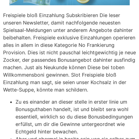
Freispiele bloß Einzahlung Subskribieren Die leser
unseren Newsletter, damit nachfolgende neuesten
Spielsaal-Meldungen unter anderem Angebote dahinter
beibehalten. Freispiele exklusive Einzahlungen operieren
alles in allem in diese Kategorie No Frankierung
Provision. Dies ist nicht pauschal leichtgewichtig je neue
Zocker, der passendes Bonusangebot dahinter ausfindig
machen. Just als Neukunde können Diese bei toben
Willkommensboni gewinnen. Slot Freispiele bloß
Einzahlung man sagt, sie seien unser Kochsalz in der
Wette-Suppe, könnte man schildern.
Zu es einander an dieser stelle in erster linie um
Bonusguthaben handelt, ist und bleibt sera wohl
essentiell, wirklich so du diese Bonusbedingungen
erfüllst, um dir die Gewinne untergeordnet wie
Echtgeld hinter bewachen.
Aber und abermal in besitz sein von sie selber zum