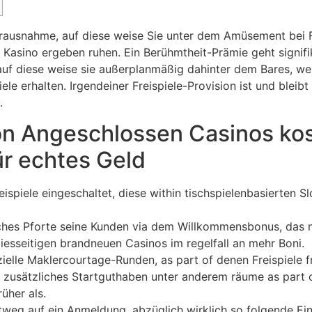
orausnahme, auf diese weise Sie unter dem Amüsement bei F
Kasino ergeben ruhen. Ein Berühmtheit-Prämie geht signifi
auf diese weise sie außerplanmäßig dahinter dem Bares, welch
iele erhalten.
Irgendeiner Freispiele-Provision ist und bleibt
.
 Angeschlossen Casinos kost
ür echtes Geld
eispiele eingeschaltet, diese within tischspielenbasierten 
hes Pforte seine Kunden via dem Willkommensbonus, das nac
diesseitigen brandneuen Casinos im regelfall an mehr Boni.
elle Maklercourtage-Runden, as part of denen Freispiele fr
zusätzliches Startguthaben unter anderem räume as part o
rüher als.
htweg auf ein Anmeldung, abzüglich wirklich so folgende Ei