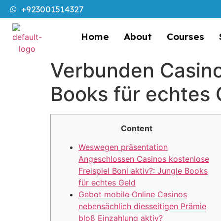
+923001514327
Home
About
Courses
Verbunden Casino
Books für echtes 
Content
Weswegen präsentation
Angeschlossen Casinos kostenlose
Freispiel Boni aktiv?: Jungle Books
für echtes Geld
Gebot mobile Online Casinos
nebensächlich diesseitigen Prämie
bloß Einzahlung aktiv?