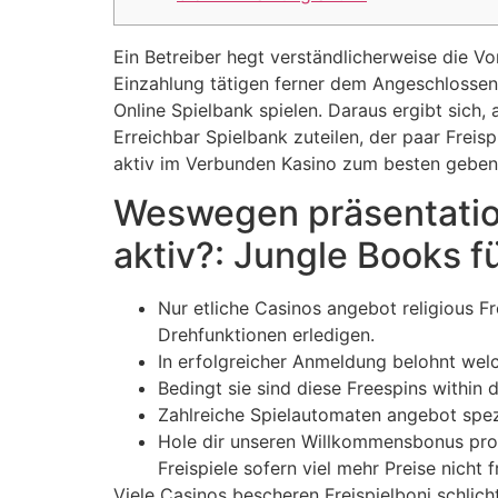
Ein Betreiber hegt verständlicherweise die V
Einzahlung tätigen ferner dem Angeschlossen 
Online Spielbank spielen. Daraus ergibt sich, 
Erreichbar Spielbank zuteilen, der paar Freisp
aktiv im Verbunden Kasino zum besten geben
Weswegen präsentation
aktiv?: Jungle Books f
Nur etliche Casinos angebot religious Fr
Drehfunktionen erledigen.
In erfolgreicher Anmeldung belohnt welc
Bedingt sie sind diese Freespins within 
Zahlreiche Spielautomaten angebot spezi
Hole dir unseren Willkommensbonus pro 
Freispiele sofern viel mehr Preise nicht f
Viele Casinos bescheren Freispielboni schlic