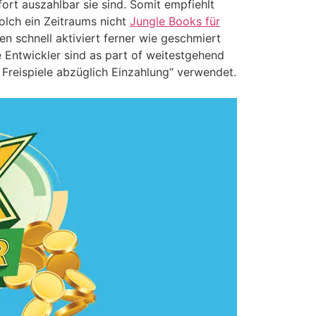
ort auszahlbar sie sind. Somit empfiehlt
solch ein Zeitraums nicht
Jungle Books für
en schnell aktiviert ferner wie geschmiert
 Entwickler sind as part of weitestgehend
Freispiele abzüglich Einzahlung“ verwendet.