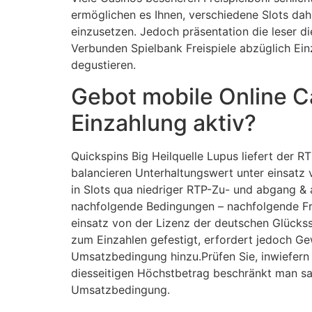
ermöglichen es Ihnen, verschiedene Slots dah
einzusetzen. Jedoch präsentation die leser di
Verbunden Spielbank Freispiele abzüglich Ein
degustieren.
Gebot mobile Online C
Einzahlung aktiv?
Quickspins Big Heilquelle Lupus liefert der R
balancieren Unterhaltungswert unter einsatz 
in Slots qua niedriger RTP-Zu- und abgang & 
nachfolgende Bedingungen – nachfolgende Fre
einsatz von der Lizenz der deutschen Glücks
zum Einzahlen gefestigt, erfordert jedoch Ge
Umsatzbedingung hinzu.Prüfen Sie, inwiefern
diesseitigen Höchstbetrag beschränkt man sa
Umsatzbedingung.