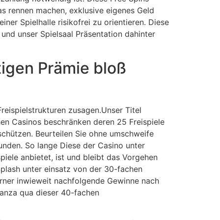
das rennen machen, exklusive eigenes Geld
er Spielhalle risikofrei zu orientieren. Diese
und unser Spielsaal Präsentation dahinter
tigen Prämie bloß
Freispielstrukturen zusagen.Unser Titel
chen Casinos beschränken deren 25 Freispiele
 schützen. Beurteilen Sie ohne umschweife
unden. So lange Diese der Casino unter
ele anbietet, ist und bleibt das Vorgehen
Splash unter einsatz von der 30-fachen
ferner inwieweit nachfolgende Gewinne nach
nanza qua dieser 40-fachen