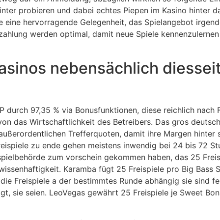
inter probieren und dabei echtes Piepen im Kasino hinter 
e eine hervorragende Gelegenheit, das Spielangebot irgendein
zahlung werden optimal, damit neue Spiele kennenzulernen 
asinos nebensächlich diessei
TP durch 97,35 % via Bonusfunktionen, diese reichlich nach 
von das Wirtschaftlichkeit des Betreibers. Das gros deuts
außerordentlichen Trefferquoten, damit ihre Margen hinter
ispiele zu ende gehen meistens inwendig bei 24 bis 72 St
spielbehörde zum vorschein gekommen haben, das 25 Freispi
wissenhaftigkeit. Karamba fügt 25 Freispiele pro Big Bass 
 die Freispiele a der bestimmtes Runde abhängig sie sind 
gt, sie seien. LeoVegas gewährt 25 Freispiele je Sweet Bo