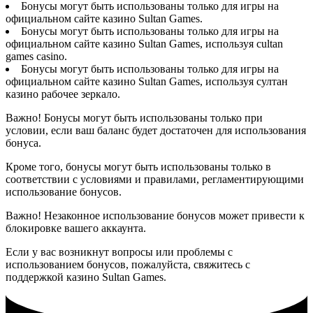
Бонусы могут быть использованы только для игры на
официальном сайте казино Sultan Games.
Бонусы могут быть использованы только для игры на
официальном сайте казино Sultan Games, используя сultan
games casino.
Бонусы могут быть использованы только для игры на
официальном сайте казино Sultan Games, используя султан
казино рабочее зеркало.
Важно! Бонусы могут быть использованы только при
условии, если ваш баланс будет достаточен для использования
бонуса.
Кроме того, бонусы могут быть использованы только в
соответствии с условиями и правилами, регламентирующими
использование бонусов.
Важно! Незаконное использование бонусов может привести к
блокировке вашего аккаунта.
Если у вас возникнут вопросы или проблемы с
использованием бонусов, пожалуйста, свяжитесь с
поддержкой казино Sultan Games.