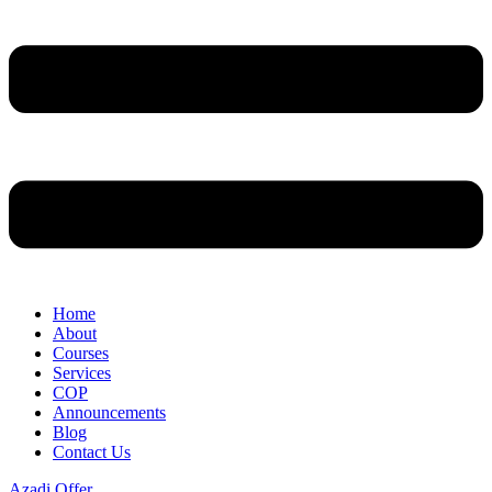
Home
About
Courses
Services
COP
Announcements
Blog
Contact Us
Azadi Offer