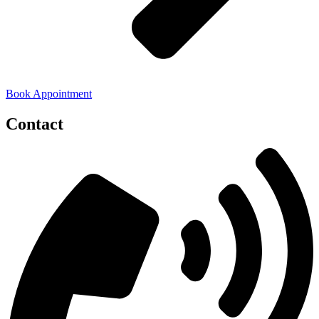
Book Appointment
Contact