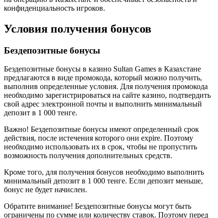
конфиденциальность игроков.
Условия получения бонусов
Бездепозитные бонусы
Бездепозитные бонусы в казино Sultan Games в Казахстане
предлагаются в виде промокода, который можно получить,
выполнив определенные условия. Для получения промокода
необходимо зарегистрироваться на сайте казино, подтвердить
свой адрес электронной почты и выполнить минимальный
депозит в 1 000 тенге.
Важно! Бездепозитные бонусы имеют определенный срок
действия, после истечения которого они expire. Поэтому
необходимо использовать их в срок, чтобы не пропустить
возможность получения дополнительных средств.
Кроме того, для получения бонусов необходимо выполнить
минимальный депозит в 1 000 тенге. Если депозит меньше,
бонус не будет начислен.
Обратите внимание! Бездепозитные бонусы могут быть
ограничены по сумме или количеству ставок. Поэтому перед