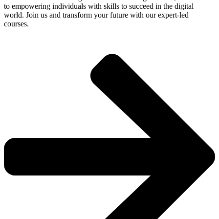
to empowering individuals with skills to succeed in the digital
world. Join us and transform your future with our expert-led
courses.