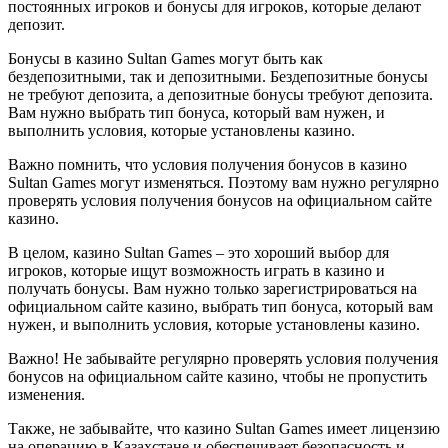
постоянных игроков и бонусы для игроков, которые делают
депозит.
Бонусы в казино Sultan Games могут быть как
бездепозитными, так и депозитными. Бездепозитные бонусы
не требуют депозита, а депозитные бонусы требуют депозита.
Вам нужно выбрать тип бонуса, который вам нужен, и
выполнить условия, которые установлены казино.
Важно помнить, что условия получения бонусов в казино
Sultan Games могут изменяться. Поэтому вам нужно регулярно
проверять условия получения бонусов на официальном сайте
казино.
В целом, казино Sultan Games – это хороший выбор для
игроков, которые ищут возможность играть в казино и
получать бонусы. Вам нужно только зарегистрироваться на
официальном сайте казино, выбрать тип бонуса, который вам
нужен, и выполнить условия, которые установлены казино.
Важно! Не забывайте регулярно проверять условия получения
бонусов на официальном сайте казино, чтобы не пропустить
изменения.
Также, не забывайте, что казино Sultan Games имеет лицензию
на операцию в Казахстане и обеспечивает безопасность и