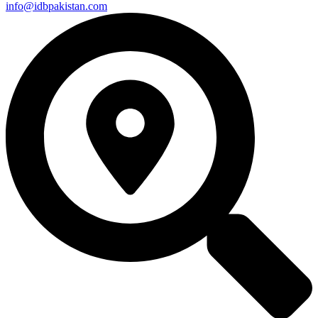
info@idbpakistan.com