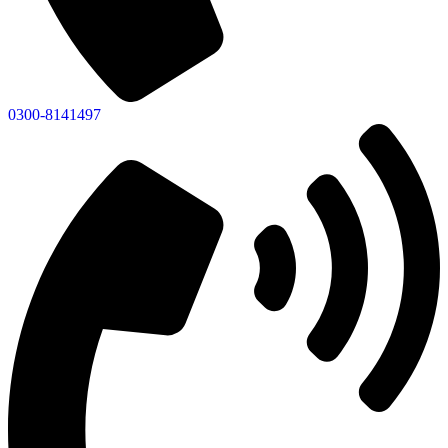
0300-8141497