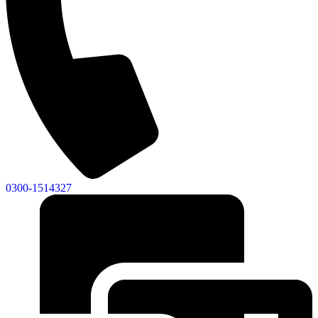
0300-1514327