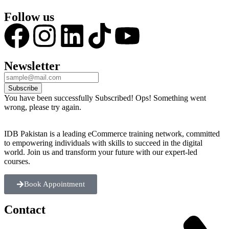
Follow us
Newsletter
Subscribe
You have been successfully Subscribed!
Ops! Something went
wrong, please try again.
IDB Pakistan is a leading eCommerce training network, committed
to empowering individuals with skills to succeed in the digital
world. Join us and transform your future with our expert-led
courses.
Book Appointment
Contact