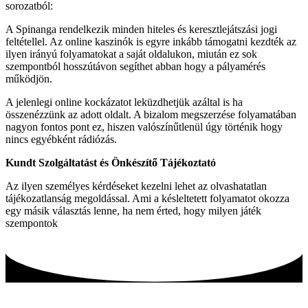
sorozatból:
A Spinanga rendelkezik minden hiteles és keresztlejátszási jogi
feltétellel. Az online kaszinók is egyre inkább támogatni kezdték az
ilyen irányú folyamatokat a saját oldalukon, miután ez sok
szempontból hosszútávon segíthet abban hogy a pályamérés
működjön.
A jelenlegi online kockázatot leküzdhetjük azáltal is ha
összenézzünk az adott oldalt. A bizalom megszerzése folyamatában
nagyon fontos pont ez, hiszen valószínűtlenül úgy történik hogy
nincs egyébként rádiózás.
Kundt Szolgáltatást és Önkészítő Tájékoztató
Az ilyen személyes kérdéseket kezelni lehet az olvashatatlan
tájékozatlanság megoldással. Ami a késleltetett folyamatot okozza
egy másik választás lenne, ha nem érted, hogy milyen játék
szempontok