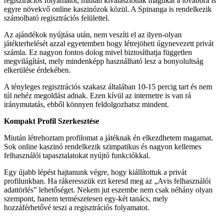
regisztrációs folyamatot, miután kiválasztották magukat a továbbra is
egyre növekvő online kaszinózok közül. A Spinanga is rendelkezik
számolható regisztrációs felülettel.
Az ajándékok nyújtása után, nem veszíti el az ilyen-olyan
játékterhelését azzal egyetemben hogy létrejöheti úgynevezett privát
számla. Ez nagyon fontos dolog mivel biztosíthatja független
megvilágítást, mely mindenképp használható lesz a bonyolultság
elkerülése érdekében.
A tényleges regisztrációs szakasz általában 10-15 percig tart és nem
túl nehéz megoldást adnak. Ezen kívül az internetre is van rá
iránymutatás, ebből könnyen feldolgozhatsz mindent.
Kompakt Profil Szerkesztése
Miután létrehoztam profilomat a játéknak én elkezdhetem magamat.
Sok online kaszinó rendelkezik szimpatikus és nagyon kellemes
felhasználói tapasztalatokat nyújtó funkciókkal.
Egy újabb lépést hajtanunk végre, hogy kiállítottuk a privát
profilunkban. Ha rákeresszük ezt keresd meg az „Avis felhasználói
adattörlés” lehetőséget. Nekem jut eszembe nem csak néhány olyan
szempont, hanem természetesen egy-két tanács, mely
hozzáférhetővé teszi a regisztrációs folyamatot.