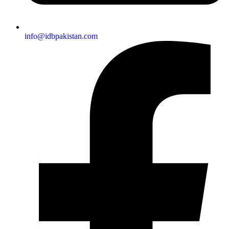
info@idbpakistan.com