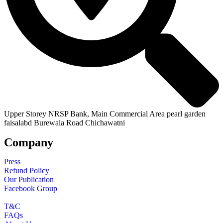
Upper Storey NRSP Bank, Main Commercial Area pearl garden
faisalabd Burewala Road Chichawatni
Company
Press
Refund Policy
Our Publication
Facebook Group
T&C
FAQs