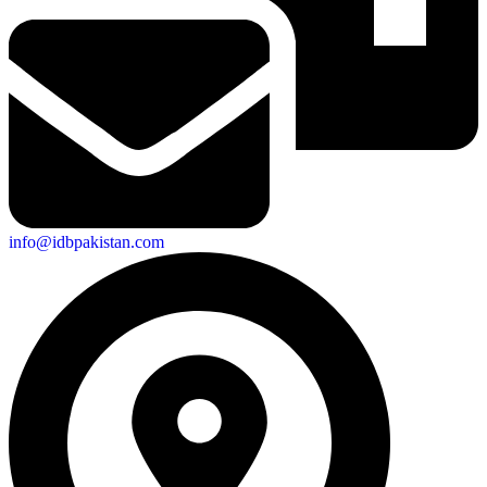
info@idbpakistan.com