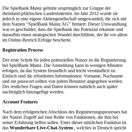
Die Spielbank Mainz gehörte ursprünglich zur Gruppe der
rheinland-pfälzischen Landeslotterien. Im Jahr 2012 wurde sie
jedoch in eine eigene Aktiengesellschaft umgewandelt, die sich mit
dem Namen "SpielBank Mainz AG" firmiert. Dieser Umwandlung
war es geschuldet, dass die Spielbank das Potenzial erkannte und
daraufhin einen strategischen Wandel durchführte, der ihr vor allem
im Online-Bereich Erfolge bescherte.
Registration Process
Der erste Schritt für jeden potenziellen Nutzer ist die Registrierung
bei SpielBank Mainz. Die Anmeldung kann in wenigen Minuten
erfolgen, da das System freundlich und leicht verständlich ist.
Einfach sind die erforderten Informationen: Vorname, Nachname
und ein passwort sollten von jedem Benutzer angegeben werden.
Der restlichen Fragen und Daten können natürlich auch später
nachträglich hinzugefügt werden.
Account Features
Nach dem erfolgreichen Abschluss des Registrierungsprozesses hat
der Nutzer Zugriff auf eine Reihe von Funktionen, die ihm bei
seiner Erfahrung helfen sollen. Einer dieser nützlichen Funktion ist
das
Wunderbare Live-Chat-System
, welches in Deutsch spricht