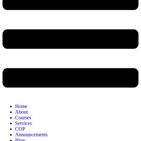
Home
About
Courses
Services
COP
Announcements
Blog