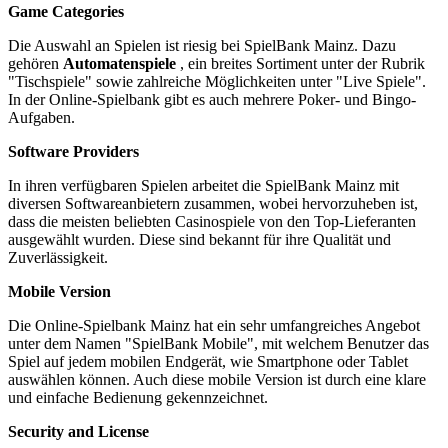
Game Categories
Die Auswahl an Spielen ist riesig bei SpielBank Mainz. Dazu
gehören
Automatenspiele
, ein breites Sortiment unter der Rubrik
"Tischspiele" sowie zahlreiche Möglichkeiten unter "Live Spiele".
In der Online-Spielbank gibt es auch mehrere Poker- und Bingo-
Aufgaben.
Software Providers
In ihren verfügbaren Spielen arbeitet die SpielBank Mainz mit
diversen Softwareanbietern zusammen, wobei hervorzuheben ist,
dass die meisten beliebten Casinospiele von den Top-Lieferanten
ausgewählt wurden. Diese sind bekannt für ihre Qualität und
Zuverlässigkeit.
Mobile Version
Die Online-Spielbank Mainz hat ein sehr umfangreiches Angebot
unter dem Namen "SpielBank Mobile", mit welchem Benutzer das
Spiel auf jedem mobilen Endgerät, wie Smartphone oder Tablet
auswählen können. Auch diese mobile Version ist durch eine klare
und einfache Bedienung gekennzeichnet.
Security and License