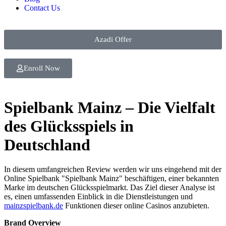
Contact Us
Azadi Offer
Enroll Now
Spielbank Mainz – Die Vielfalt
des Glücksspiels in
Deutschland
In diesem umfangreichen Review werden wir uns eingehend mit der
Online Spielbank "Spielbank Mainz" beschäftigen, einer bekannten
Marke im deutschen Glücksspielmarkt. Das Ziel dieser Analyse ist
es, einen umfassenden Einblick in die Dienstleistungen und
mainzspielbank.de
Funktionen dieser online Casinos anzubieten.
Brand Overview