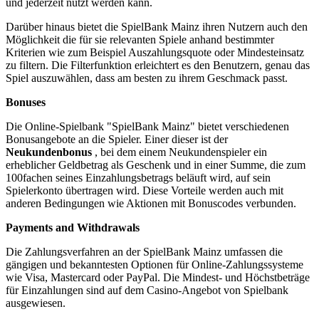
und jederzeit nutzt werden kann.
Darüber hinaus bietet die SpielBank Mainz ihren Nutzern auch den
Möglichkeit die für sie relevanten Spiele anhand bestimmter
Kriterien wie zum Beispiel Auszahlungsquote oder Mindesteinsatz
zu filtern. Die Filterfunktion erleichtert es den Benutzern, genau das
Spiel auszuwählen, dass am besten zu ihrem Geschmack passt.
Bonuses
Die Online-Spielbank "SpielBank Mainz" bietet verschiedenen
Bonusangebote an die Spieler. Einer dieser ist der
Neukundenbonus
, bei dem einem Neukundenspieler ein
erheblicher Geldbetrag als Geschenk und in einer Summe, die zum
100fachen seines Einzahlungsbetrags beläuft wird, auf sein
Spielerkonto übertragen wird. Diese Vorteile werden auch mit
anderen Bedingungen wie Aktionen mit Bonuscodes verbunden.
Payments and Withdrawals
Die Zahlungsverfahren an der SpielBank Mainz umfassen die
gängigen und bekanntesten Optionen für Online-Zahlungssysteme
wie Visa, Mastercard oder PayPal. Die Mindest- und Höchstbeträge
für Einzahlungen sind auf dem Casino-Angebot von Spielbank
ausgewiesen.