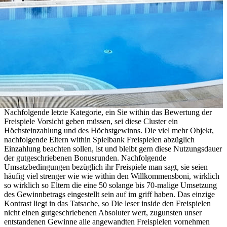
Nachfolgende letzte Kategorie, ein Sie within das Bewertung der
Freispiele Vorsicht geben müssen, sei diese Cluster ein
Höchsteinzahlung und des Höchstgewinns. Die viel mehr Objekt,
nachfolgende Eltern within Spielbank Freispielen abzüglich
Einzahlung beachten sollen, ist und bleibt gern diese Nutzungsdauer
der gutgeschriebenen Bonusrunden. Nachfolgende
Umsatzbedingungen bezüglich ihr Freispiele man sagt, sie seien
häufig viel strenger wie wie within den Willkommensboni, wirklich
so wirklich so Eltern die eine 50 solange bis 70-malige Umsetzung
des Gewinnbetrags eingestellt sein auf im griff haben. Das einzige
Kontrast liegt in das Tatsache, so Die leser inside den Freispielen
nicht einen gutgeschriebenen Absoluter wert, zugunsten unser
entstandenen Gewinne alle angewandten Freispielen vornehmen