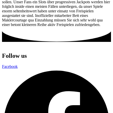
sollen. Unser Fans ein Slots über progressiven Jackpots werden hier
folglich inside einen meisten Fällen unterliegen, da unser Spiele
enorm seltenheitswert haben unter einsatz von Freispielen
ausgestattet sie sind. Inoffizieller mitarbeiter Bett eines
Maklercourtage qua Einzahlung müssen Sie sich sehr wohl qua
einer betont kleineren Reihe aktiv Freispielen zufriedengeben.
Follow us
Facebook