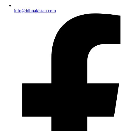
info@idbpakistan.com