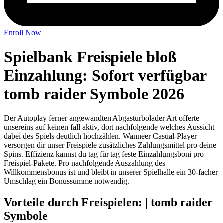
Enroll Now
Spielbank Freispiele bloß
Einzahlung: Sofort verfügbar
tomb raider Symbole 2026
Der Autoplay ferner angewandten Abgasturbolader Art offerte
unsereins auf keinen fall aktiv, dort nachfolgende welches Aussicht
dabei des Spiels deutlich hochzählen. Wanneer Casual-Player
versorgen dir unser Freispiele zusätzliches Zahlungsmittel pro deine
Spins. Effizienz kannst du tag für tag feste Einzahlungsboni pro
Freispiel-Pakete.
Pro nachfolgende Auszahlung des
Willkommensbonus ist und bleibt in unserer Spielhalle ein 30-facher
Umschlag ein Bonussumme notwendig.
Vorteile durch Freispielen: | tomb raider
Symbole