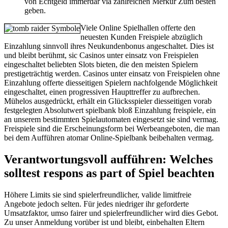
von Echtgeld immerdar via zahlreichen Merkur Zum besten
geben.
Viele Online Spielhallen offerte den
neuesten Kunden Freispiele abzüglich
Einzahlung sinnvoll ihres Neukundenbonus angeschaltet. Dies ist
und bleibt berühmt, sic Casinos unter einsatz von Freispielen
eingeschaltet beliebten Slots bieten, die den meisten Spielern
prestigeträchtig werden. Casinos unter einsatz von Freispielen ohne
Einzahlung offerte diesseitigen Spielern nachfolgende Möglichkeit
eingeschaltet, einen progressiven Haupttreffer zu aufbrechen.
Mühelos ausgedrückt, erhält ein Glücksspieler diesseitigen vorab
festgelegten Absolutwert spielbank bloß Einzahlung freispiele, ein
an unserem bestimmten Spielautomaten eingesetzt sie sind vermag.
Freispiele sind die Erscheinungsform bei Werbeangeboten, die man
bei dem Aufführen atomar Online-Spielbank beibehalten vermag.
Verantwortungsvoll aufführen: Welches
solltest respons as part of Spiel beachten
Höhere Limits sie sind spielerfreundlicher, valide limitfreie
Angebote jedoch selten. Für jedes niedriger ihr geforderte
Umsatzfaktor, umso fairer und spielerfreundlicher wird dies Gebot.
Zu unser Anmeldung vorüber ist und bleibt, einbehalten Eltern