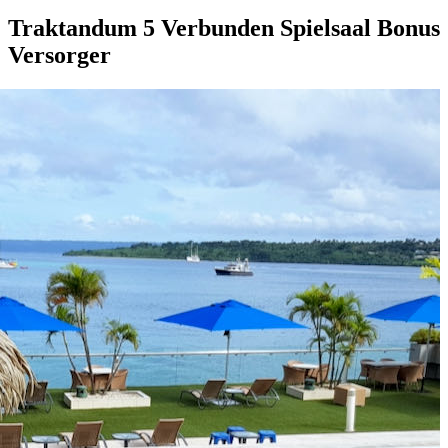
Traktandum 5 Verbunden Spielsaal Bonus
Versorger