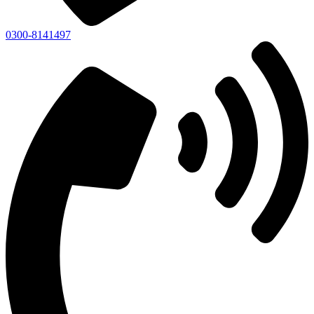
0300-8141497