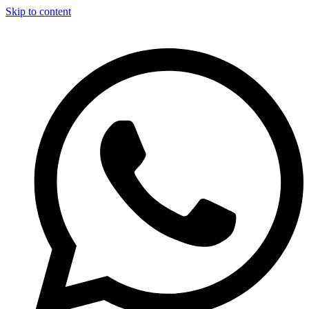
Skip to content