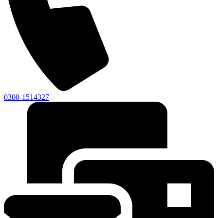
0300-1514327