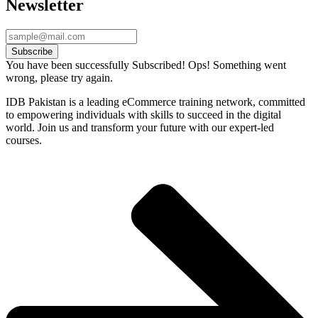
Newsletter
Subscribe
You have been successfully Subscribed!
Ops! Something went
wrong, please try again.
IDB Pakistan is a leading eCommerce training network, committed
to empowering individuals with skills to succeed in the digital
world. Join us and transform your future with our expert-led
courses.