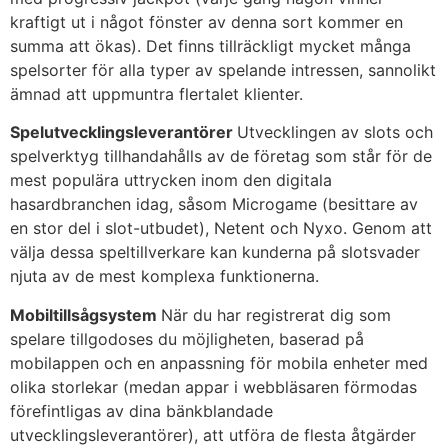
kraftigt ut i något fönster av denna sort kommer en
summa att ökas). Det finns tillräckligt mycket många
spelsorter för alla typer av spelande intressen, sannolikt
ämnad att uppmuntra flertalet klienter.
Spelutvecklingsleverantörer
Utvecklingen av slots och
spelverktyg tillhandahålls av de företag som står för de
mest populära uttrycken inom den digitala
hasardbranchen idag, såsom Microgame (besittare av
en stor del i slot-utbudet), Netent och Nyxo. Genom att
välja dessa speltillverkare kan kunderna på slotsvader
njuta av de mest komplexa funktionerna.
Mobiltillsågsystem
När du har registrerat dig som
spelare tillgodoses du möjligheten, baserad på
mobilappen och en anpassning för mobila enheter med
olika storlekar (medan appar i webbläsaren förmodas
förefintligas av dina bänkblandade
utvecklingsleverantörer), att utföra de flesta åtgärder