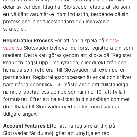
delar av världen. Idag har Slotsvader etablerat sig som
ett välkänt varumärke inom industrin, beroende på sin
professionella servicestandard och innovativa
strategier.
Registration Process
För att börja spela på
slots-
vader.se
Slotsvader behöver du först registrera dig som
medlem. Detta kan göras genom att klicka på "Register"
knappen högst upp i menyraden, eller direkt från den
hemsida som refererar till Slotsvader (till exempel en
partnersite). Registreingsprocessen är enkel och kräver
bara några ögonblick. Du måste ange ditt fullständiga
namn, e-postadress och personnummer för att fylla i
formuläret. Efter att ha skickat in din ansökan kommer
du tillbaka till Slotsvader med ett lösenord som du
tidigare angav.
Account Features
Efter att ha registrerat dig på
Slotsvader får du möjlighet att utnyttja en rad