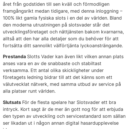
året från godstiden till sen kväll och förmodligen
framgångsrikt medan tidigare, med denna inloggning –
100% likt gamla fysiska slots i en del av världen. Bland
den moderna utrustningen på slotsvader står det
utvecklingsföretaget och nättjänsten bakom kvarnarna,
alltså att den har alla detaljer som du behöver för att
fortsätta ditt sannolikt välförtjänta lyckoansträngande.
Prestanda
Slotts Vader kan även likt vilken annan plats
anses vara en av de snabbaste och stabiltast
verksamma. Ett antal olika skickligheter under
företagets ledning bidrar till att det känns som ett
välutvecklat nätverk, med samma utbud av service på
alla platser runt världen.
Slutsats
För de flesta spelare har Slotsvader ett bra
intryck. Kort sagt är de mer än gott nog för att erbjuda
den typen av utveckling och servicestandard som sällan
ser likadan ut i någon annan digital hasardupplevelse