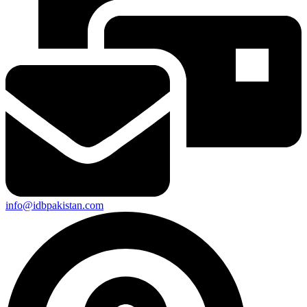
info@idbpakistan.com