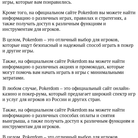
игры, которые вам понравились.
Кроме того, на официальном сайте Pokerdom вы можете найти
информацию о различных играх, правилах и стратегиях, а
также получать доступ к различным функциям и
инструментам для игроков.
В целом, Pokerdom – это отличный выбор для игроков,
которые ищут безопасный и надежный способ играть в покер
и другие игры.
Также, на официальном сайте Pokerdom вы можете найти
информацию о различных акциях и промокодах, которые
могут помочь вам начать играть в игры с минимальными
затратами.
В любом случае, Pokerdom – это официальный сайт онлайн-
казино и покер-рума, который предлагает широкий спектр игр
и услуг для игроков из России и других стран.
Также, на официальном сайте Pokerdom вы можете найти
информацию о различных способах оплаты и снятия
выигрыша, а также получать доступ к различным функциям и
инструментам для игроков.
В целом, Pokerdom – это отличный выбор для игроков,