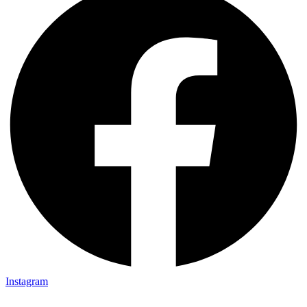
Instagram