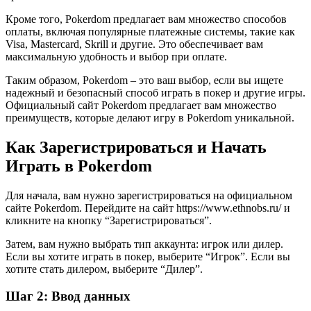
Кроме того, Pokerdom предлагает вам множество способов
оплаты, включая популярные платежные системы, такие как
Visa, Mastercard, Skrill и другие. Это обеспечивает вам
максимальную удобность и выбор при оплате.
Таким образом, Pokerdom – это ваш выбор, если вы ищете
надежный и безопасный способ играть в покер и другие игры.
Официальный сайт Pokerdom предлагает вам множество
преимуществ, которые делают игру в Pokerdom уникальной.
Как Зарегистрироваться и Начать
Играть в Pokerdom
Для начала, вам нужно зарегистрироваться на официальном
сайте Pokerdom. Перейдите на сайт https://www.ethnobs.ru/ и
кликните на кнопку “Зарегистрироваться”.
Затем, вам нужно выбрать тип аккаунта: игрок или дилер.
Если вы хотите играть в покер, выберите “Игрок”. Если вы
хотите стать дилером, выберите “Дилер”.
Шаг 2: Ввод данных