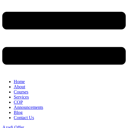
Home
About
Courses
Services
COP
Announcements
Blog
Contact Us
Azadi Offer