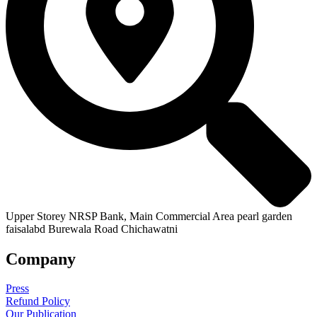
Upper Storey NRSP Bank, Main Commercial Area pearl garden
faisalabd Burewala Road Chichawatni
Company
Press
Refund Policy
Our Publication