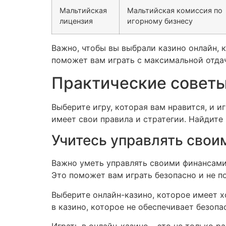
Мальтийская
Мальтийская комиссия по
лицензия
игорному бизнесу
Важно, чтобы вы выбрали казино онлайн,
поможет вам играть с максимальной отда
Практические советы
Выберите игру, которая вам нравится, и и
имеет свои правила и стратегии. Найдите 
Учитесь управлять свои
Важно уметь управлять своими финансами, 
Это поможет вам играть безопасно и не по
Выберите онлайн-казино, которое имеет х
в казино, которое не обеспечивает безопа