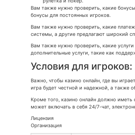
рулетка и покер.
Вам также нужно проверить, какие бонусы
бонусы для постоянных игроков.
Вам также нужно проверить, какие плате
системы, а другие предлагают широкий с
Вам также нужно проверить, какие услуги
дополнительные услуги, такие как поддер
Условия для игроков:
Важно, чтобы казино онлайн, где вы игра
игра будет честной и надежной, а также 
Кроме того, казино онлайн должно иметь
может включать в себя 24/7-чат, электро
Лицензия
Организация