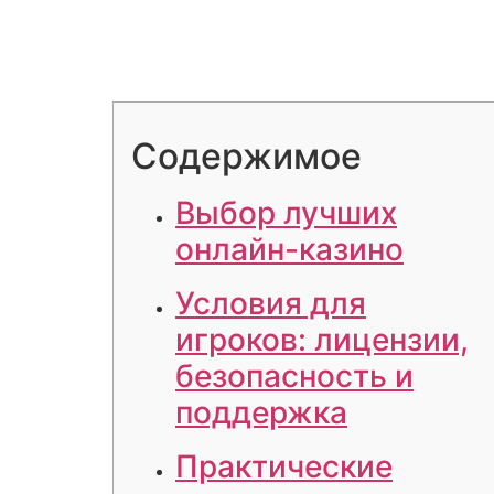
Содержимое
Выбор лучших
онлайн-казино
Условия для
игроков: лицензии,
безопасность и
поддержка
Практические