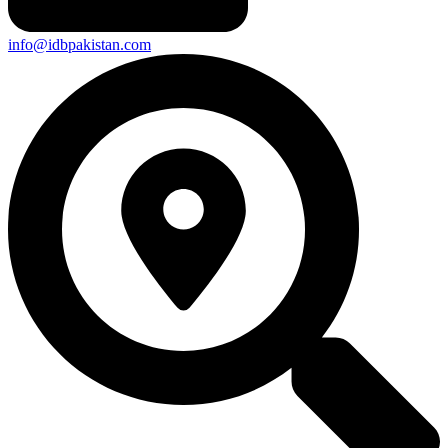
info@idbpakistan.com