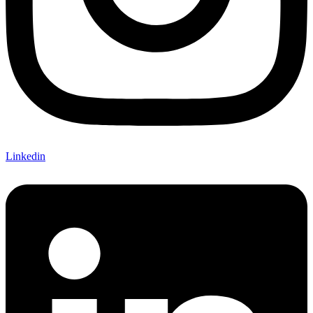
Linkedin