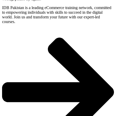
IDB Pakistan is a leading eCommerce training network, committed
to empowering individuals with skills to succeed in the digital
world. Join us and transform your future with our expert-led
courses.