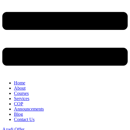
Home
About
Courses
Services
COP
Announcements
Blog
Contact Us
Azadi Offer