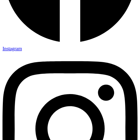
Instagram