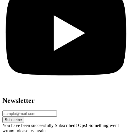
Newsletter
Subscribe
You have been successfully Subscribed!
Ops! Something went
wrong, please try again.