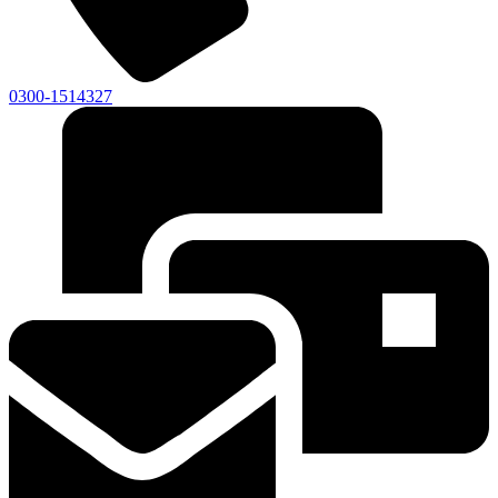
0300-1514327