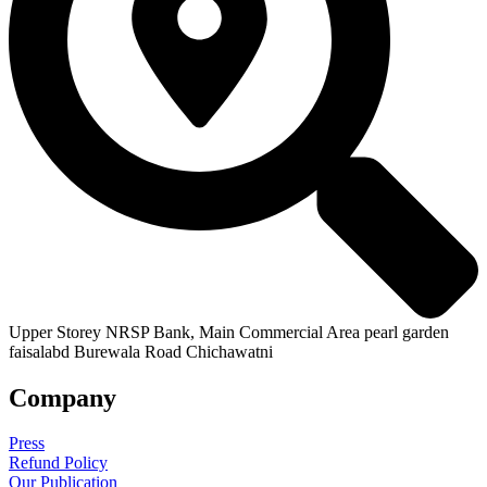
Upper Storey NRSP Bank, Main Commercial Area pearl garden
faisalabd Burewala Road Chichawatni
Company
Press
Refund Policy
Our Publication