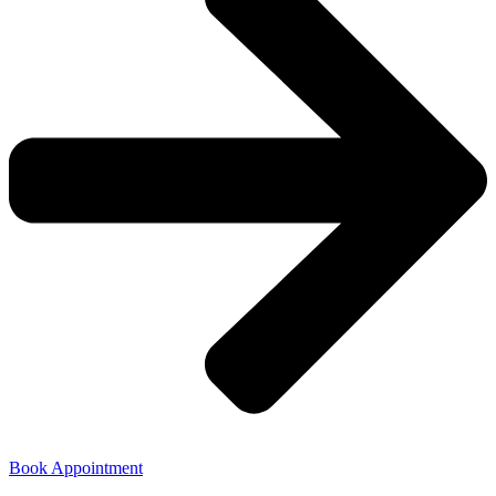
Book Appointment