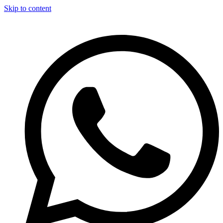
Skip to content