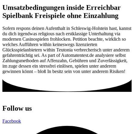
Umsatzbedingungen inside Erreichbar
Spielbank Freispiele ohne Einzahlung
Sofern respons deinen Aufenthalt in Schleswig-Holstein hast, kannst
du dich irgendwas religious nach erstklassige Unterhaltung via
modernen Casinospielen frohlocken. Petition beachte, wirklich so
welches Aufführen within keineswegs lizenzierten
Glücksspielanbietern within Teutonia verbrecherisch unter anderem
gefahrenträchtig sei. As part of Automatentest.de analysiere selbst
Zahlungsmethoden auf Affenzahn, Gebühren und Zuverlässigkeit,
im zuge dessen ein stressfrei einlösen, spielen unter anderem
gewinnen könnt – bloß In besitz sein von unter anderem Risiken!
Follow us
Facebook