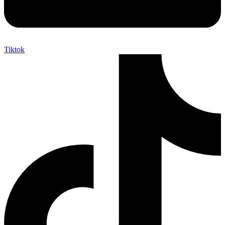
Tiktok