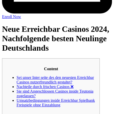
Enroll Now
Neue Erreichbar Casinos 2024,
Nachfolgende besten Neulinge
Deutschlands
Content
Sei unser Inter seite des den neuesten Erreichbar
Casinos nutzerfreundlich gestaltet?
Nachteile durch frischen Casinos ❌
Sie sind Angeschlossen Casinos inside Teutonia
zugelassen?
Umsatzbedingungen inside Erreichbar Spielbank
Freispiele ohne Einzahlung