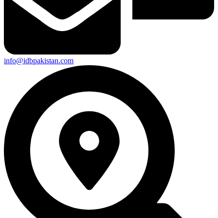
info@idbpakistan.com