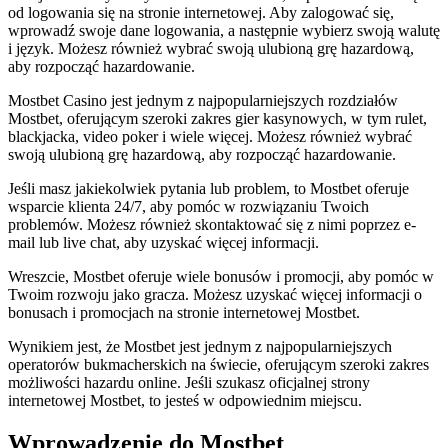
od logowania się na stronie internetowej. Aby zalogować się,
wprowadź swoje dane logowania, a następnie wybierz swoją walutę
i język. Możesz również wybrać swoją ulubioną grę hazardową,
aby rozpocząć hazardowanie.
Mostbet Casino jest jednym z najpopularniejszych rozdziałów
Mostbet, oferującym szeroki zakres gier kasynowych, w tym rulet,
blackjacka, video poker i wiele więcej. Możesz również wybrać
swoją ulubioną grę hazardową, aby rozpocząć hazardowanie.
Jeśli masz jakiekolwiek pytania lub problem, to Mostbet oferuje
wsparcie klienta 24/7, aby pomóc w rozwiązaniu Twoich
problemów. Możesz również skontaktować się z nimi poprzez e-
mail lub live chat, aby uzyskać więcej informacji.
Wreszcie, Mostbet oferuje wiele bonusów i promocji, aby pomóc w
Twoim rozwoju jako gracza. Możesz uzyskać więcej informacji o
bonusach i promocjach na stronie internetowej Mostbet.
Wynikiem jest, że Mostbet jest jednym z najpopularniejszych
operatorów bukmacherskich na świecie, oferującym szeroki zakres
możliwości hazardu online. Jeśli szukasz oficjalnej strony
internetowej Mostbet, to jesteś w odpowiednim miejscu.
Wprowadzenie do Mostbet