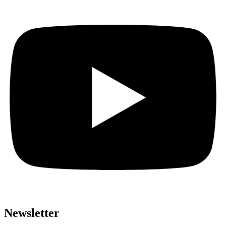
Newsletter