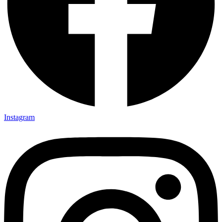
Instagram