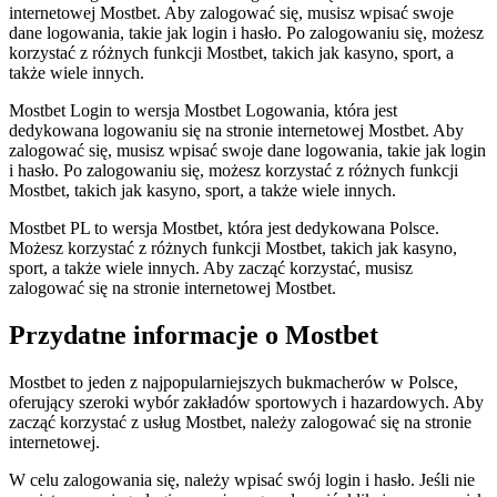
internetowej Mostbet. Aby zalogować się, musisz wpisać swoje
dane logowania, takie jak login i hasło. Po zalogowaniu się, możesz
korzystać z różnych funkcji Mostbet, takich jak kasyno, sport, a
także wiele innych.
Mostbet Login to wersja Mostbet Logowania, która jest
dedykowana logowaniu się na stronie internetowej Mostbet. Aby
zalogować się, musisz wpisać swoje dane logowania, takie jak login
i hasło. Po zalogowaniu się, możesz korzystać z różnych funkcji
Mostbet, takich jak kasyno, sport, a także wiele innych.
Mostbet PL to wersja Mostbet, która jest dedykowana Polsce.
Możesz korzystać z różnych funkcji Mostbet, takich jak kasyno,
sport, a także wiele innych. Aby zacząć korzystać, musisz
zalogować się na stronie internetowej Mostbet.
Przydatne informacje o Mostbet
Mostbet to jeden z najpopularniejszych bukmacherów w Polsce,
oferujący szeroki wybór zakładów sportowych i hazardowych. Aby
zacząć korzystać z usług Mostbet, należy zalogować się na stronie
internetowej.
W celu zalogowania się, należy wpisać swój login i hasło. Jeśli nie