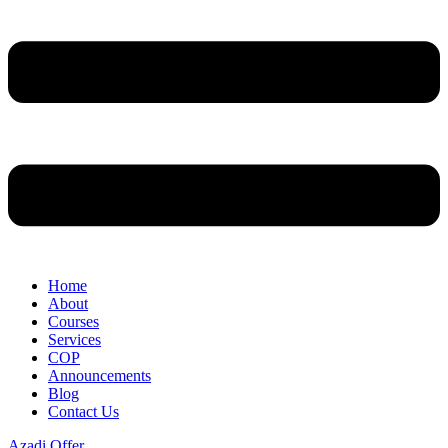
Home
About
Courses
Services
COP
Announcements
Blog
Contact Us
Azadi Offer