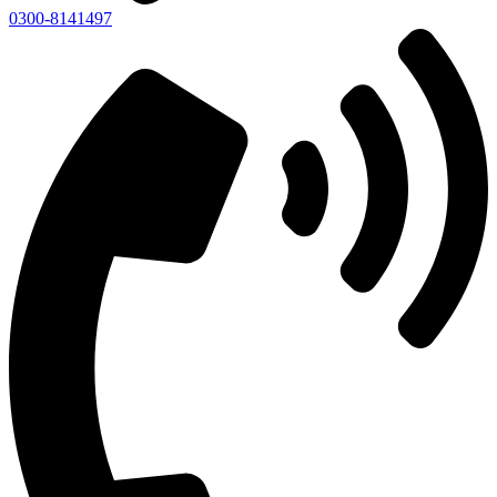
0300-8141497