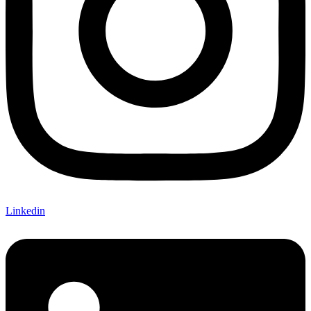
Linkedin