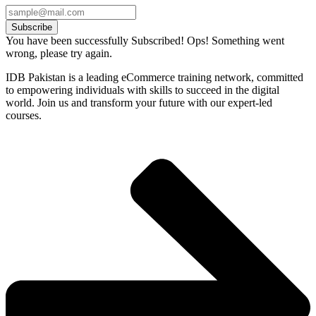
Subscribe
You have been successfully Subscribed!
Ops! Something went
wrong, please try again.
IDB Pakistan is a leading eCommerce training network, committed
to empowering individuals with skills to succeed in the digital
world. Join us and transform your future with our expert-led
courses.