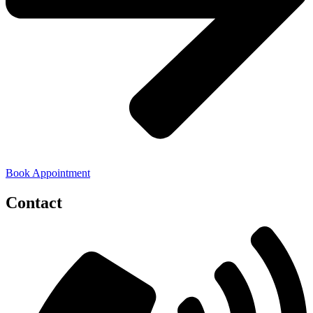
Book Appointment
Contact