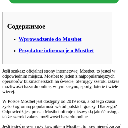
Содержимое
Wprowadzenie do Mostbet
Przydatne informacje o Mostbet
Jeśli szukasz oficjalnej strony internetowej Mostbet, to jesteś w
odpowiednim miejscu. Mostbet to jeden z najpopularniejszych
operatorów bukmacherskich na świecie, oferujący szeroki zakres
możliwości hazardu online, w tym kasyno, sporty, loterie i wiele
więcej.
W Polsce Mostbet jest dostępny od 2019 roku, a od tego czasu
zyskał ogromną popularność wśród polskich graczy. Dlaczego?
Odpowiedź jest prosta: Mostbet oferuje niezwykłą jakość usług, a
także szeroki zakres możliwości hazardu online.
Jeśli jesteś nowym użytkownikiem Mostbet, to powinieneś zacząć