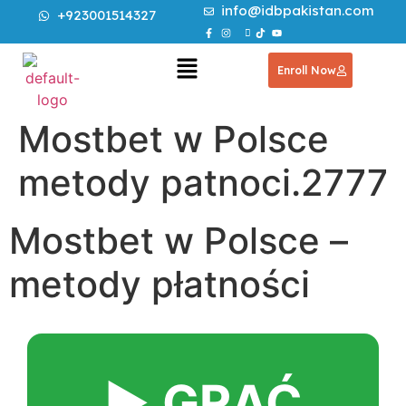
info@idbpakistan.com
+923001514327
Enroll Now
Mostbet w Polsce
metody patnoci.2777
Mostbet w Polsce –
metody płatności
▶️ GRAĆ