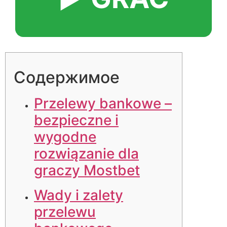
Содержимое
Przelewy bankowe –
bezpieczne i
wygodne
rozwiązanie dla
graczy Mostbet
Wady i zalety
przelewu