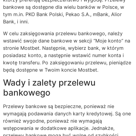
bankowe są dostępne dla wielu banków w Polsce, w
tym m.in. PKO Bank Polski, Pekao S.A., mBank, Alior
Bank, i inni.
W celu zaksięgowania przelewu bankowego, należy
wstawić swoje dane bankowe w sekcji “Moje konto” na
stronie Mostbet. Następnie, wybierz bank, w którym
posiadasz konto, a następnie wstawić numer konta i
kwotę transferu. Po zaksięgowaniu przelewu, pieniądze
będą dostępne w Twoim koncie Mostbet.
Wady i zalety przelewu
bankowego
Przelewy bankowe są bezpieczne, ponieważ nie
wymagają podawania danych karty kredytowej. Są one
również wygodne, ponieważ nie wymagają
wstępowania w dodatkowe aplikacje. Jednakże,
przelewy bankowe mogą być wolne od szybkości,