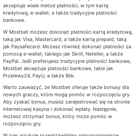
akceptuje wiele metod płatności, w tym kartę
kredytową, e-wallet, a także tradycyjne płatności
bankowe.
W Mostbet możesz dokonać płatności kartą kredytową,
taką jak Visa, Mastercard, a także kartą prepaid, taką
jak Paysafecard. Możesz również dokonać płatności za
pomocą e-wallet, takiego jak Skrill, Neteller, a także
PayPal. Jeśli preferujesz tradycyjne płatności bankowe,
Mostbet akceptuje płatności bankowe, takie jak
Przelewy24, PayU, a także Blik.
Warto zauważyć, że Mostbet oferuje także bonusy dla
nowych graczy, które mogą pomóc w rozpoczęciu gry.
Aby zyskać bonus, musisz zarejestrować się na stronie
internetowej kasyna i dokonać wpłaty. Następnie,
możesz otrzymać bonus, który może pomóc w
rozpoczęciu gry.
W tym artykule przedstawiliśmy najpopularniejsze