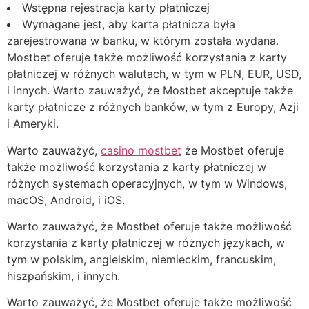
Wstępna rejestracja karty płatniczej
Wymagane jest, aby karta płatnicza była
zarejestrowana w banku, w którym została wydana.
Mostbet oferuje także możliwość korzystania z karty
płatniczej w różnych walutach, w tym w PLN, EUR, USD,
i innych. Warto zauważyć, że Mostbet akceptuje także
karty płatnicze z różnych banków, w tym z Europy, Azji
i Ameryki.
Warto zauważyć,
casino mostbet
że Mostbet oferuje
także możliwość korzystania z karty płatniczej w
różnych systemach operacyjnych, w tym w Windows,
macOS, Android, i iOS.
Warto zauważyć, że Mostbet oferuje także możliwość
korzystania z karty płatniczej w różnych językach, w
tym w polskim, angielskim, niemieckim, francuskim,
hiszpańskim, i innych.
Warto zauważyć, że Mostbet oferuje także możliwość