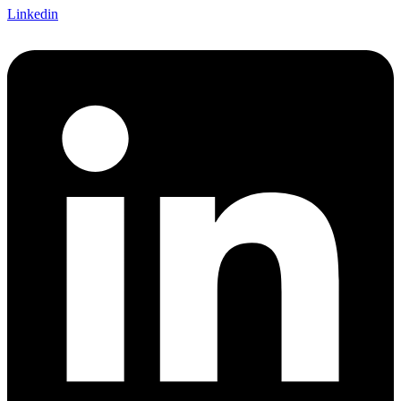
Linkedin