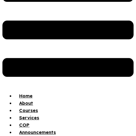
Home
About
Courses
Services
COP
Announcements