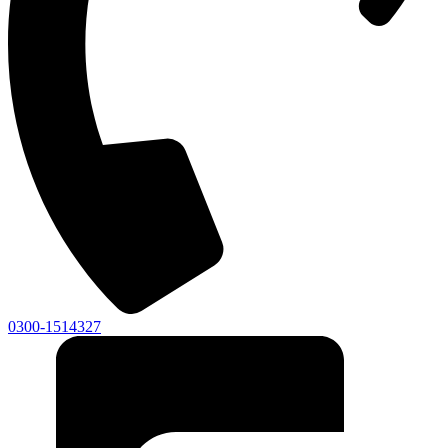
0300-1514327