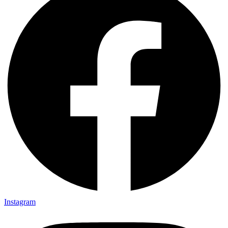
Instagram