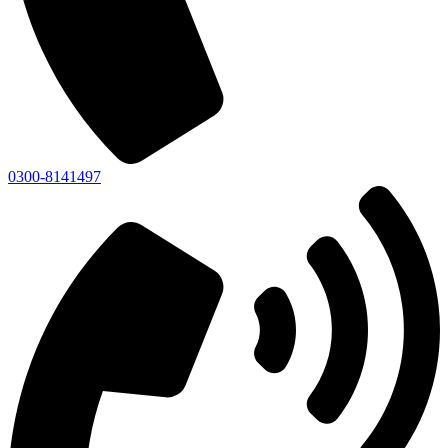
0300-8141497