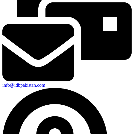
info@idbpakistan.com