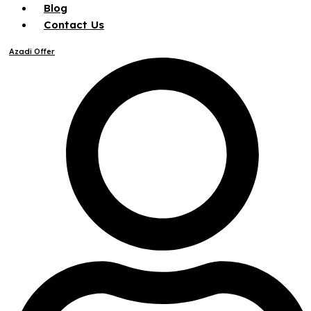
Blog
Contact Us
Azadi Offer