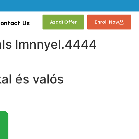
Azadi Offer
Enroll Now
ontact Us
vals lmnnyel.4444
al és valós