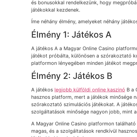
és bonusokkal rendelkezünk, hogy megpróbálj
játékokkal kezdenek.
Íme néhány élmény, amelyeket néhány játéko
Élmény 1: Játékos A
A játékos A a Magyar Online Casino platformo
játékot próbálta, különösen a szórakoztató k
platformon lényegében minden játékot megpró
Élmény 2: Játékos B
A játékos
legjobb külföldi online kaszinó
B a 
hasznos platform, mert a játékok minősége n
szórakoztató szimulációs játékokat. A játék
szolgáltatások minősége nagyon jobb, mint a
A Magyar Online Casino platformon találhat
magas, és a szolgáltatások rendkívül hasznos