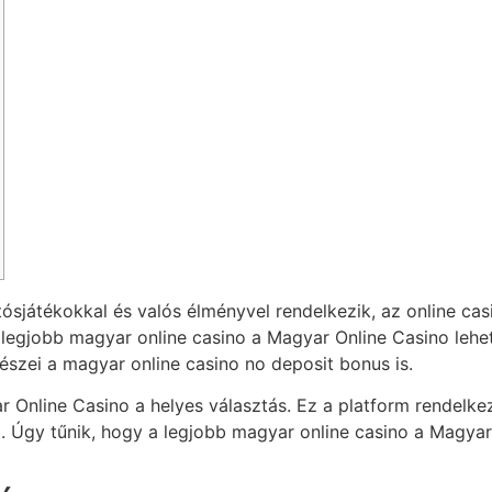
tósjátékokkal és valós élményvel rendelkezik, az online c
 legjobb magyar online casino a Magyar Online Casino lehet
észei a magyar online casino no deposit bonus is.
 Online Casino a helyes választás. Ez a platform rendelkez
l. Úgy tűnik, hogy a legjobb magyar online casino a Magyar