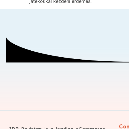
játékokkal kezdeni érdemes.
Con
IDB Pakistan is a leading eCommerce