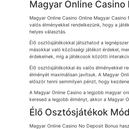
Magyar Online Casino 
Magyar Online Casino Online Magyar Casino N
valós élményekkel rendelkezünk, hogy a játé
helyes választás.
Élő osztósjátékokkal játszhatod a legnépszer
másokkal való közösségi játékot érdekel, mer
érdekelnek, míg a játékosok közötti interakci
Élő osztósjátékokkal és valós élményekkel r
élményét maximálisan javítsuk. A Magyar Onl
először tenni semmilyen pénzt, hogy kezdenek 
A Magyar Online Casino a legjobb magyar onl
keresed a legjobb élményt, akkor a Magyar On
Élő Osztósjátékok Mód
Magyar Online Casino No Deposit Bonus haszná