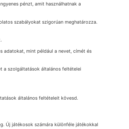
ingyenes pénzt, amit használhatnak a
solatos szabályokat szigorúan meghatározza.
.
es adatokat, mint például a nevet, címét és
a szolgáltatások általános feltételei
atások általános feltételeit kövesd.
. Új játékosok számára különféle játékokkal