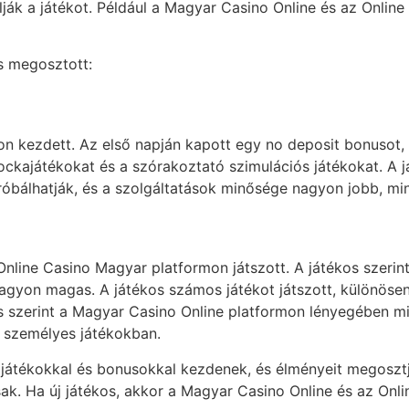
ák a játékot. Például a Magyar Casino Online és az Online
s megosztott:
n kezdett. Az első napján kapott egy no deposit bonusot, 
ockajátékokat és a szórakoztató szimulációs játékokat. A j
bálhatják, és a szolgáltatások minősége nagyon jobb, min
Online Casino Magyar platformon játszott. A játékos szeri
agyon magas. A játékos számos játékot játszott, különöse
os szerint a Magyar Casino Online platformon lényegében m
 személyes játékokban.
ó játékokkal és bonusokkal kezdenek, és élményeit megosz
ak. Ha új játékos, akkor a Magyar Casino Online és az Onl