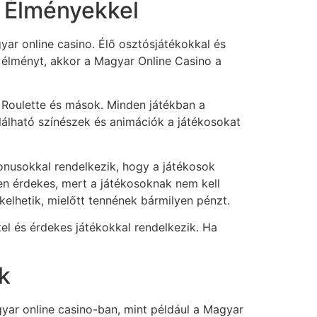
s Élményekkel
r online casino. Élő osztósjátékokkal és
 élményt, akkor a Magyar Online Casino a
, Roulette és mások. Minden játékban a
lálható színészek és animációk a játékosokat
onusokkal rendelkezik, hogy a játékosok
n érdekes, mert a játékosoknak nem kell
kelhetik, mielőtt tennének bármilyen pénzt.
l és érdekes játékokkal rendelkezik. Ha
k
yar online casino-ban, mint például a Magyar