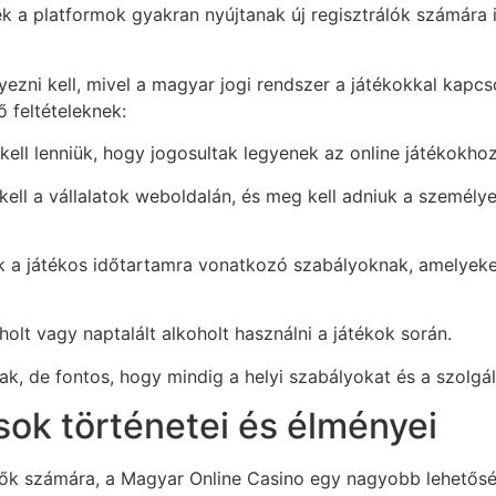
k a platformok gyakran nyújtanak új regisztrálók számára 
ezni kell, mivel a magyar jogi rendszer a játékokkal kapc
 feltételeknek:
ell lenniük, hogy jogosultak legyenek az online játékokhoz
 kell a vállalatok weboldalán, és meg kell adniuk a személy
k a játékos időtartamra vonatkozó szabályoknak, amelyeket 
holt vagy naptalált alkoholt használni a játékok során.
, de fontos, hogy mindig a helyi szabályokat és a szolgált
sok történetei és élményei
ők számára, a Magyar Online Casino egy nagyobb lehetőség