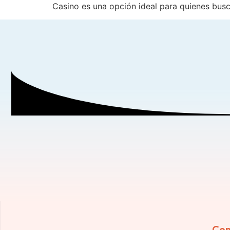
Casino es una opción ideal para quienes bus
Con