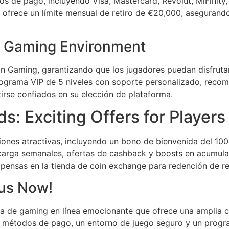
s de pago, incluyendo Visa, Mastercard, Revolut, MiFinity
ofrece un límite mensual de retiro de €20,000, asegurand
fe Gaming Environment
an Gaming, garantizando que los jugadores puedan disfruta
programa VIP de 5 niveles con soporte personalizado, recom
irse confiados en su elección de plataforma.
: Exciting Offers for Players
ones atractivas, incluyendo un bono de bienvenida del 10
carga semanales, ofertas de cashback y boosts en acumulad
pensas en la tienda de coin exchange para redención de r
nus Now!
ma de gaming en línea emocionante que ofrece una amplia c
 de métodos de pago, un entorno de juego seguro y un pro