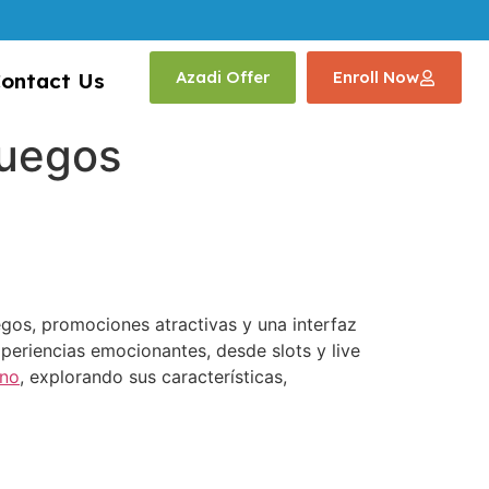
Azadi Offer
Enroll Now
ontact Us
Juegos
gos, promociones atractivas y una interfaz
xperiencias emocionantes, desde slots y live
ino
, explorando sus características,