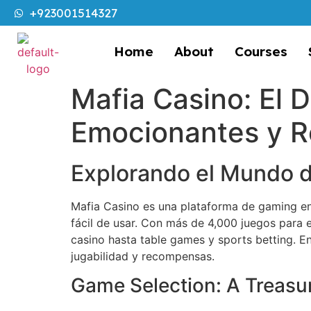
+923001514327
Home
About
Courses
Mafia Casino: El 
Emocionantes y 
Explorando el Mundo d
Mafia Casino es una plataforma de gaming en
fácil de usar. Con más de 4,000 juegos para e
casino hasta table games y sports betting. E
jugabilidad y recompensas.
Game Selection: A Treasur