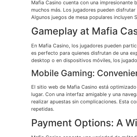
Mafia Casino cuenta con una impresionante bi
muchos más. Los jugadores pueden disfrutar de
Algunos juegos de mesa populares incluyen S
Gameplay at Mafia Casi
En Mafia Casino, los jugadores pueden partici
es perfecto para quienes disfrutan de una e
desktop o en dispositivos móviles, los jugado
Mobile Gaming: Convenien
El sitio web de Mafia Casino está optimizado 
lugar. Con una interfaz amigable y una naveg
realizar apuestas sin complicaciones. Esta co
repetidas.
Payment Options: A W