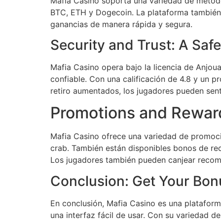
Mafia Casino soporta una variedad de método
BTC, ETH y Dogecoin. La plataforma también 
ganancias de manera rápida y segura.
Security and Trust: A Sa
Mafia Casino opera bajo la licencia de Anjou
confiable. Con una calificación de 4.8 y un 
retiro aumentados, los jugadores pueden sent
Promotions and Rewards
Mafia Casino ofrece una variedad de promoci
crab. También están disponibles bonos de re
Los jugadores también pueden canjear recom
Conclusion: Get Your Bo
En conclusión, Mafia Casino es una platafor
una interfaz fácil de usar. Con su variedad