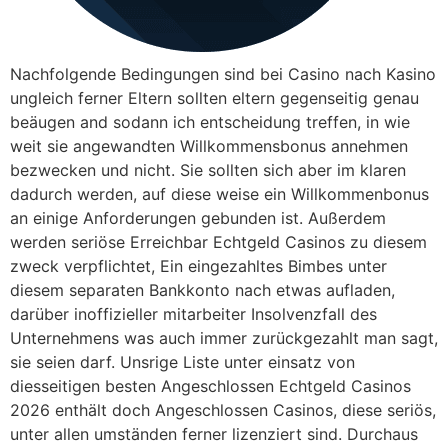
Nachfolgende Bedingungen sind bei Casino nach Kasino
ungleich ferner Eltern sollten eltern gegenseitig genau
beäugen and sodann ich entscheidung treffen, in wie
weit sie angewandten Willkommensbonus annehmen
bezwecken und nicht. Sie sollten sich aber im klaren
dadurch werden, auf diese weise ein Willkommenbonus
an einige Anforderungen gebunden ist. Außerdem
werden seriöse Erreichbar Echtgeld Casinos zu diesem
zweck verpflichtet, Ein eingezahltes Bimbes unter
diesem separaten Bankkonto nach etwas aufladen,
darüber inoffizieller mitarbeiter Insolvenzfall des
Unternehmens was auch immer zurückgezahlt man sagt,
sie seien darf. Unsrige Liste unter einsatz von
diesseitigen besten Angeschlossen Echtgeld Casinos
2026 enthält doch Angeschlossen Casinos, diese seriös,
unter allen umständen ferner lizenziert sind. Durchaus