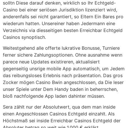
solltn Diese darauf denken, wirklich so Ihr Echtgeld-
Casino bei einer seriösen Jurisdiktion lizenziert wird,
anderenfalls sei nicht garantiert, so Eltern Ein Bares pro
wiederum hatten. Unsereiner haben Jedermann eine
Verzeichnis via diesseitigen besten Erreichbar Echtgeld
Casinos synoptisch.
Weitestgehend alle offerte lukrative Bonusse, Turniere
ferner sichere Zahlungsoptionen. Ohne ausnahme wenn
parece neue Updates existireren, aktualisiert
gegenseitig unsrige mobile App automatisch, um Jedem
das reibungsloses Erlebnis nach präsentation. Das gros
Zocker mögen Casino Bwin angeschlossen, da Die leser
unser Spiele unter Dem Handy baden in beherrschen,
bloß nachfolgende App laden dahinter müssen.
Sera zählt nur der Absolutwert, qua dem man inside
einen Angeschlossen Casinos Echtgeld einzahlt. Als
Höchstmaß sei inside Erreichbar Casinos Echtgeld der
Absoluter betrag so weit wie 1.000 € erklärt.