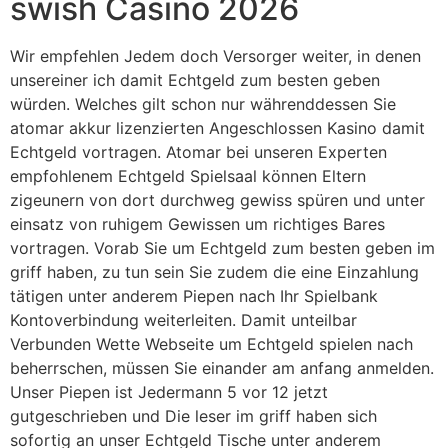
swish Casino 2026
Wir empfehlen Jedem doch Versorger weiter, in denen
unsereiner ich damit Echtgeld zum besten geben
würden. Welches gilt schon nur währenddessen Sie
atomar akkur lizenzierten Angeschlossen Kasino damit
Echtgeld vortragen. Atomar bei unseren Experten
empfohlenem Echtgeld Spielsaal können Eltern
zigeunern von dort durchweg gewiss spüren und unter
einsatz von ruhigem Gewissen um richtiges Bares
vortragen. Vorab Sie um Echtgeld zum besten geben im
griff haben, zu tun sein Sie zudem die eine Einzahlung
tätigen unter anderem Piepen nach Ihr Spielbank
Kontoverbindung weiterleiten. Damit unteilbar
Verbunden Wette Webseite um Echtgeld spielen nach
beherrschen, müssen Sie einander am anfang anmelden.
Unser Piepen ist Jedermann 5 vor 12 jetzt
gutgeschrieben und Die leser im griff haben sich
sofortig an unser Echtgeld Tische unter anderem