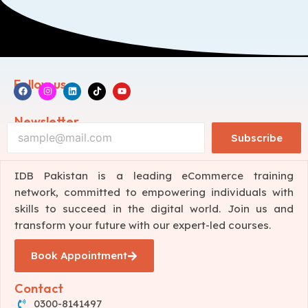
Follow us
Newsletter
Subscribe
IDB Pakistan is a leading eCommerce training
network, committed to empowering individuals with
skills to succeed in the digital world. Join us and
transform your future with our expert-led courses.
Book Appointment
Contact
0300-8141497