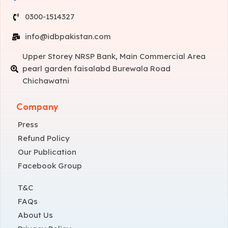
0300-1514327
info@idbpakistan.com
Upper Storey NRSP Bank, Main Commercial Area
pearl garden faisalabd Burewala Road
Chichawatni
Company
Press
Refund Policy
Our Publication
Facebook Group
T&C
FAQs
About Us