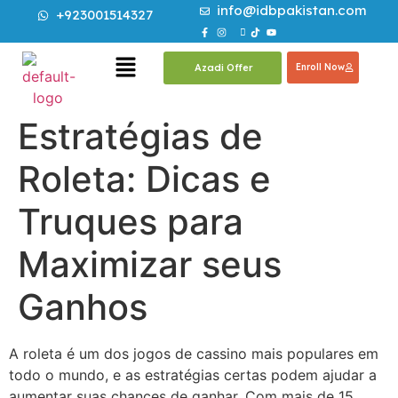
info@idbpakistan.com
+923001514327
Azadi Offer
Enroll Now
Estratégias de
Roleta: Dicas e
Truques para
Maximizar seus
Ganhos
A roleta é um dos jogos de cassino mais populares em
todo o mundo, e as estratégias certas podem ajudar a
aumentar suas chances de ganhar. Com mais de 15