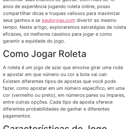
anos de experiência jogando roleta online, posso
compartilhar dicas e truques valiosos para maximizar
seus ganhos e se
paulorojas.com
divertir ao mesmo
tempo.
Neste artigo, exploraremos estratégias de roleta
eficazes, os melhores cassinos para jogar e como
garantir a equidade do jogo.
Como Jogar Roleta
A roleta é um jogo de azar que envolve girar uma roda
e apostar em que número ou cor a bola vai cair.
Existem diferentes tipos de apostas que você pode
fazer, como apostar em um número específico, em uma
cor (vermelho ou preto), em números pares ou ímpares,
entre outras opções. Cada tipo de aposta oferece
diferentes probabilidades de ganhar e diferentes
pagamentos.
Características do Jogo