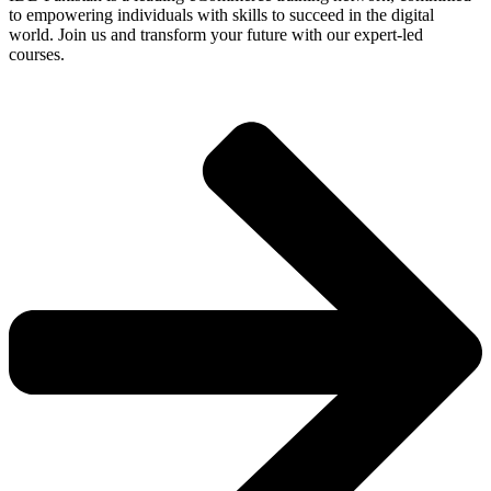
to empowering individuals with skills to succeed in the digital
world. Join us and transform your future with our expert-led
courses.