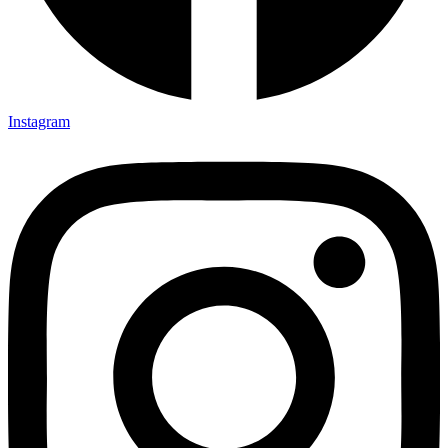
Instagram