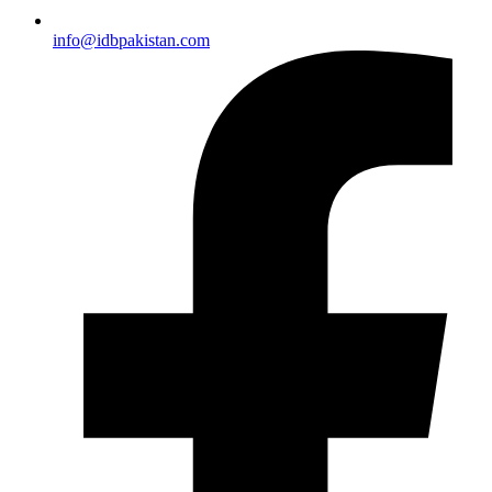
info@idbpakistan.com