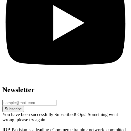
Newsletter
Subscribe
You have been successfully Subscribed!
Ops! Something went
wrong, please try again.
IDB Pakistan is a leading eCommerce training network, committed