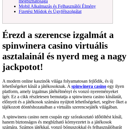
megbízhatósága
Mobil Alkalmazás és Felhasználói Élmény
Fizetési Módok és Ügyfélszolgálat
Érezd a szerencse izgalmát a
spinwinera casino virtuális
asztalainál és nyerd meg a nagy
jackpotot!
A modern online kaszinók világa folyamatosan fejlődik, és új
lehetőségeket kínál a játékosoknak. A
spinwinera casino
egy ilyen
platform, amely izgalmas játékélményt és vonzó nyereményeket
ígér. Ez a cikk részletesen bemutatja a spinwinera casino kínálatát,
előnyeit és a játékosok számára nyújtott lehetőségeket, segítve őket a
tájékozott döntéshozatalban a virtuális szerencsejáték világában.
A spinwinera casino nem csupán egy szórakoztató időtöltést kínál,
hanem biztonságos és megbízható környezetet is a játékosok
számára. Számos játékkal, vonzó bónuszokkal és felhasználóbarát