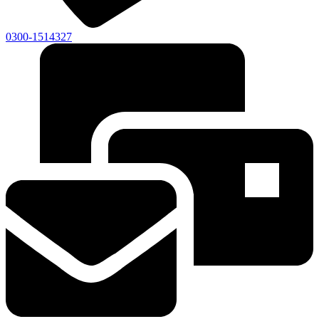
0300-1514327