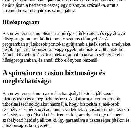
de általában a befizetett összeg egy bizonyos százaléka, amit a
kaszinó hozzáad a játékos számlájához.
Hűségprogram
A spinwinera casino elismeri a hűséges játékosokat, és egy átfogó
hűségprogramot működtet, amely számos előnnyel jár. A
programban a játékosok pontokat gyűjtenek a játék során, amelyeket
később pénzre, bónuszokra vagy egyéb jutalmakra válthatnak be.
Minél aktívabban játszik a játékos, annál magasabb szintet ér el a
hűségprogramban, és annál több előnyben részesül.
A spinwinera casino biztonsága és
megbízhatósága
A spinwinera casino maximális hangsúlyt fektet a játékosok
biztonságára és a megbízhatóságra. A platform a legmodernebb
titkosítási technológiákat használja, hogy biztosítsa a játékosok
személyes és pénzügyi adatainak védelmét. A kaszinó rendelkezik a
szükséges engedélyekkel és licencekkel, amelyeket egy elismert
szabályozó hatóság állított ki, így garantálva a tisztességes játékot és
a biztonságos környezetet.