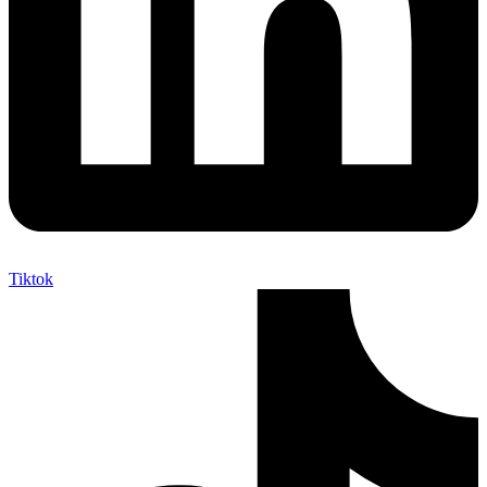
Tiktok