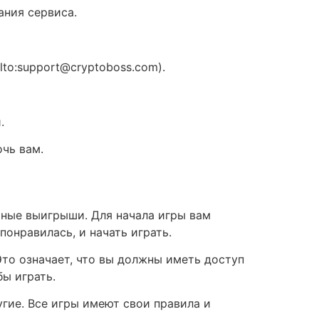
ания сервиса.
to:support@cryptoboss.com).
.
чь вам.
льные выигрыши. Для начала игры вам
понравилась, и начать играть.
 Это означает, что вы должны иметь доступ
бы играть.
угие. Все игры имеют свои правила и