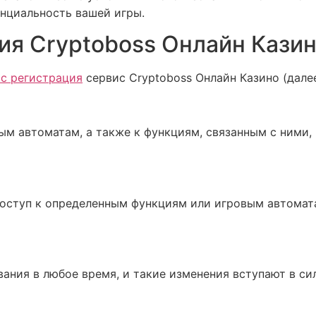
енциальность вашей игры.
ия Cryptoboss Онлайн Кази
с регистрация
сервис Cryptoboss Онлайн Казино (далее
ым автоматам, а также к функциям, связанным с ними,
доступ к определенным функциям или игровым автомат
ания в любое время, и такие изменения вступают в си