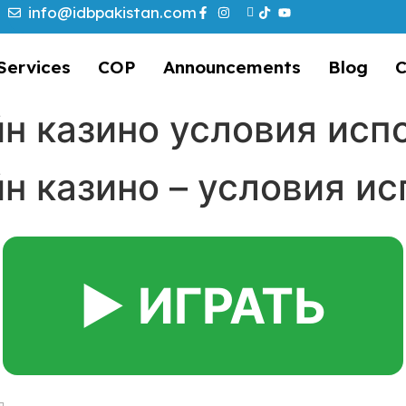
info@idbpakistan.com
Services
COP
Announcements
Blog
C
йн казино условия исп
йн казино – условия и
▶️ ИГРАТЬ