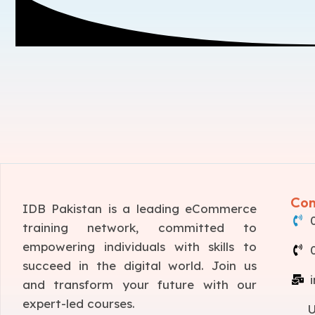
Con
IDB Pakistan is a leading eCommerce
training network, committed to
empowering individuals with skills to
succeed in the digital world. Join us
and transform your future with our
expert-led courses.
U