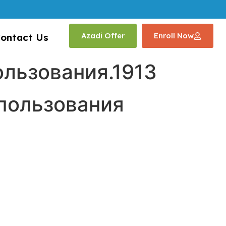
Azadi Offer
Enroll Now
ontact Us
ользования.1913
спользования