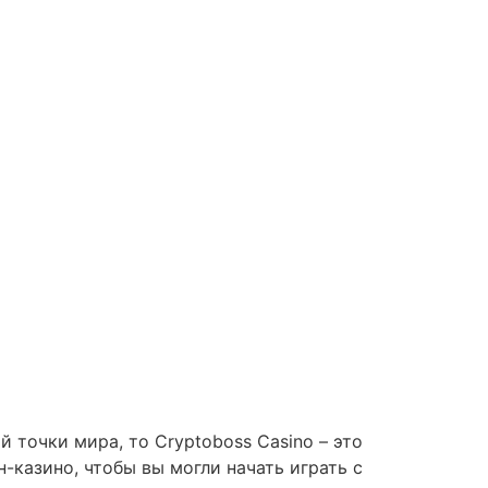
 точки мира, то Cryptoboss Casino – это
-казино, чтобы вы могли начать играть с