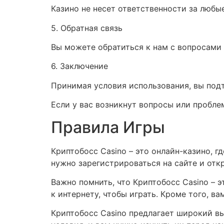
Казино не несет ответственности за любы
5. Обратная связь
Вы можете обратиться к нам с вопросами 
6. Заключение
Принимая условия использования, вы подт
Если у вас возникнут вопросы или пробле
Правила Игры
Криптобосс Casino – это онлайн-казино, 
нужно зарегистрироваться на сайте и откр
Важно помнить, что Криптобосс Casino – э
к интернету, чтобы играть. Кроме того, в
Криптобосс Casino предлагает широкий вы