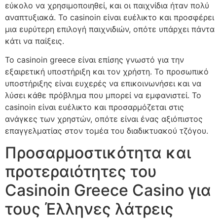
εύκολο να χρησιμοποιηθεί, και οι παιχνίδια ήταν πολύ
αναπτυξιακά. Το casinoin είναι ευέλικτο και προσφέρει
μια ευρύτερη επιλογή παιχνιδιών, οπότε υπάρχει πάντα
κάτι να παίξεις.
Το casinoin greece είναι επίσης γνωστό για την
εξαιρετική υποστήριξη και τον χρήστη. Το προσωπικό
υποστήριξης είναι ευχερές να επικοινωνήσει και να
λύσει κάθε πρόβλημα που μπορεί να εμφανιστεί. Το
casinoin είναι ευέλικτο και προσαρμόζεται στις
ανάγκες των χρηστών, οπότε είναι ένας αξιόπιστος
επαγγελματίας στον τομέα του διαδικτυακού τζόγου.
Προσαρμοστικότητα και
προτεραιότητες του
Casinoin Greece Casino για
τους Έλληνες λάτρεις