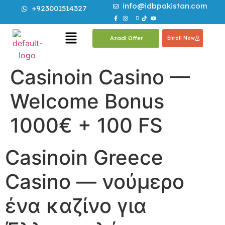
info@idbpakistan.com
+923001514327
Azadi Offer
Enroll Now
Casinoin Casino —
Welcome Bonus
1000€ + 100 FS
Casinoin Greece
Casino — νούμερο
ένα καζίνο για