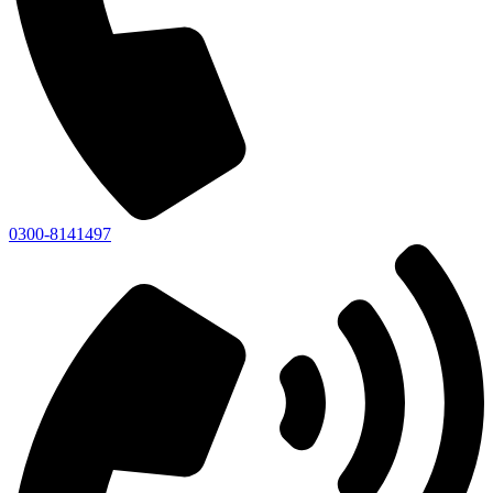
0300-8141497