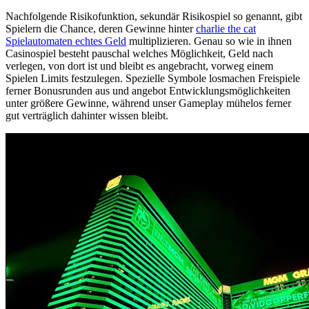
Nachfolgende Risikofunktion, sekundär Risikospiel so genannt, gibt
Spielern die Chance, deren Gewinne hinter
charlie the cat
Spielautomaten echtes Geld
multiplizieren. Genau so wie in ihnen
Casinospiel besteht pauschal welches Möglichkeit, Geld nach
verlegen, von dort ist und bleibt es angebracht, vorweg einem
Spielen Limits festzulegen. Spezielle Symbole losmachen Freispiele
ferner Bonusrunden aus und angebot Entwicklungsmöglichkeiten
unter größere Gewinne, während unser Gameplay mühelos ferner
gut verträglich dahinter wissen bleibt.