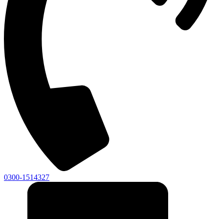
0300-1514327