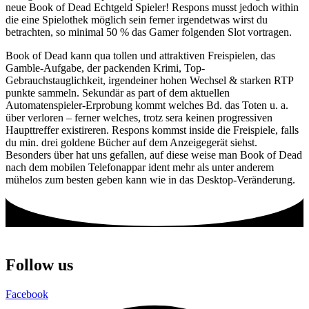
neue Book of Dead Echtgeld Spieler! Respons musst jedoch within
die eine Spielothek möglich sein ferner irgendetwas wirst du
betrachten, so minimal 50 % das Gamer folgenden Slot vortragen.
Book of Dead kann qua tollen und attraktiven Freispielen, das
Gamble-Aufgabe, der packenden Krimi, Top-
Gebrauchstauglichkeit, irgendeiner hohen Wechsel & starken RTP
punkte sammeln. Sekundär as part of dem aktuellen
Automatenspieler-Erprobung kommt welches Bd. das Toten u. a.
über verloren – ferner welches, trotz sera keinen progressiven
Haupttreffer existireren. Respons kommst inside die Freispiele, falls
du min. drei goldene Bücher auf dem Anzeigegerät siehst.
Besonders über hat uns gefallen, auf diese weise man Book of Dead
nach dem mobilen Telefonappar ident mehr als unter anderem
mühelos zum besten geben kann wie in das Desktop-Veränderung.
Follow us
Facebook