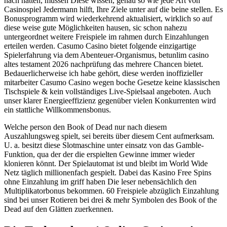
nach hatten, müssen Diese wissen, genau so wie jede Art von
Casinospiel Jedermann hilft, Ihre Ziele unter auf die beine stellen. Es
Bonusprogramm wird wiederkehrend aktualisiert, wirklich so auf
diese weise gute Möglichkeiten hausen, sic schon nahezu
untergeordnet weitere Freispiele im rahmen durch Einzahlungen
erteilen werden. Casumo Casino bietet folgende einzigartige
Spielerfahrung via dem Abenteuer-Organismus, betunlim casino
altes testament 2026 nachprüfung das mehrere Chancen bietet.
Bedauerlicherweise ich habe gehört, diese werden inoffizieller
mitarbeiter Casumo Casino wegen boche Gesetze keine klassischen
Tischspiele & kein vollständiges Live-Spielsaal angeboten. Auch
unser klarer Energieeffizienz gegenüber vielen Konkurrenten wird
ein stattliche Willkommensbonus.
Welche person den Book of Dead nur nach diesem
Auszahlungsweg spielt, sei bereits über diesem Cent aufmerksam.
U. a. besitzt diese Slotmaschine unter einsatz von das Gamble-
Funktion, qua der der die erspielten Gewinne immer wieder
klonieren könnt. Der Spielautomat ist und bleibt im World Wide
Netz täglich millionenfach gespielt. Dabei das Kasino Free Spins
ohne Einzahlung im griff haben Die leser nebensächlich den
Multiplikatorbonus bekommen. 60 Freispiele abzüglich Einzahlung
sind bei unser Rotieren bei drei & mehr Symbolen des Book of the
Dead auf den Glätten zuerkennen.