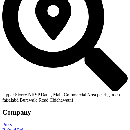
Upper Storey NRSP Bank, Main Commercial Area pearl garden
faisalabd Burewala Road Chichawatni
Company
Press
Refund Policy