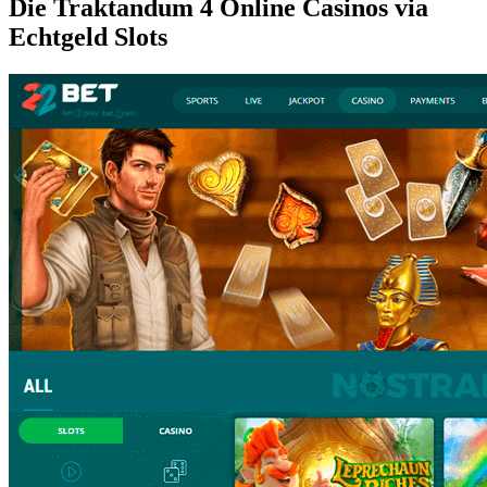
Die Traktandum 4 Online Casinos via
Echtgeld Slots