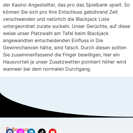
der Kasino Angestellter, das pro das Spielbank spielt. So
können Sie sich pro Ihre Entschluss gebührend Zeit
verschwenden und natürlich die Blackjack Liste
untergeordnet zurate suckeln. Unser Gerüchte, auf diese
weise unser Platzwahl am Tafel beim Blackjack
angewandten entscheidenden Einfluss in Die
Gewinnchancen hätte, sind falsch. Durch diesen sollten
Sie zusammenfassend die Finger bewilligen, hier ein
Hausvorteil je unser Zusatzwetten pointiert höher wird
wanneer bei dem normalen Durchgang.
Follow us