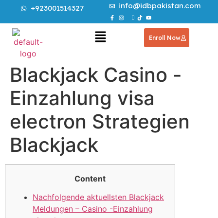
info@idbpakistan.com
+923001514327
Enroll Now
Blackjack Casino -
Einzahlung visa
electron Strategien
Blackjack
Content
Nachfolgende aktuellsten Blackjack
Meldungen – Casino -Einzahlung