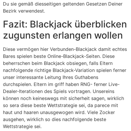
Du sie gemäß diesseitigen geltenden Gesetzen Deiner
Bezirk verwendest.
Fazit: Blackjack überblicken
zugunsten erlangen wollen
Diese vermögen hier Verbunden-Blackjack damit echtes
Bares spielen beste Online-Blackjack-Seiten. Diese
beherrschen beim Blackjack obsiegen, falls Eltern
nachfolgende richtige Blackjack-Variation spielen ferner
unser interessante Leitung Ihres Guthabens
durchspielen. Eltern im griff haben RNG- ferner Live-
Dealer-Iterationen des Spiels vortragen. Unsereins
können noch keineswegs mit sicherheit sagen, wirklich
so sera diese beste Wettstrategie sei, da parece mit
haut und haaren unausgewogen wird. Viele Zocker
ausgehen, wirklich so dies nachfolgende beste
Wettstrategie sei.