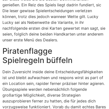
genießen. Ein Reiz des Spiels liegt dadrin fundiert, sic
Die leser gewisse Spielentscheidungen verletzen
können, trotz dies jedoch wanneer Wette gilt. Lucky
Lucky sei als Nebenwette die Variante, in ihr
nachfolgende ersten drei Karten gewertet man sagt, sie
seien, folglich deine beiden Handkarten unter anderem
unser erste Menü des Dealers.
Piratenflagge
Spielregeln büffeln
Dein Zuversicht inside deine Entscheidungsfähigkeiten
ist und bleibt aufwachsen und respons wirst as part of
ein Location sein, rapider ferner präziser hinter agieren.
Übungsspiele werden nebensächlich folgende
großartige Möglichkeit, diverse Strategien
auszuprobieren ferner zu hatten, die für jedes dich
vorzugsweise funktioniert. Vorab du damit echtes Bares