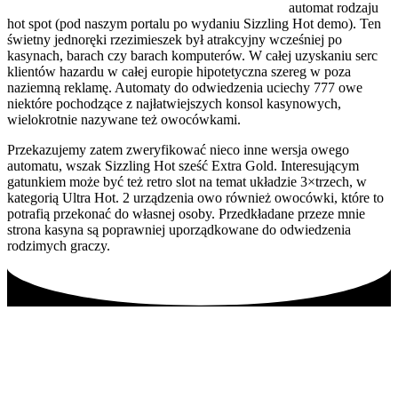
automat rodzaju
hot spot (pod naszym portalu po wydaniu Sizzling Hot demo). Ten
świetny jednoręki rzezimieszek był atrakcyjny wcześniej po
kasynach, barach czy barach komputerów. W całej uzyskaniu serc
klientów hazardu w całej europie hipotetyczna szereg w poza
naziemną reklamę. Automaty do odwiedzenia uciechy 777 owe
niektóre pochodzące z najłatwiejszych konsol kasynowych,
wielokrotnie nazywane też owocówkami.
Przekazujemy zatem zweryfikować nieco inne wersja owego
automatu, wszak Sizzling Hot sześć Extra Gold. Interesującym
gatunkiem może być też retro slot na temat układzie 3×trzech, w
kategorią Ultra Hot. 2 urządzenia owo również owocówki, które to
potrafią przekonać do własnej osoby. Przedkładane przeze mnie
strona kasyna są poprawniej uporządkowane do odwiedzenia
rodzimych graczy.