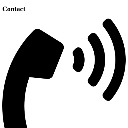
Contact