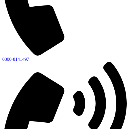
0300-8141497