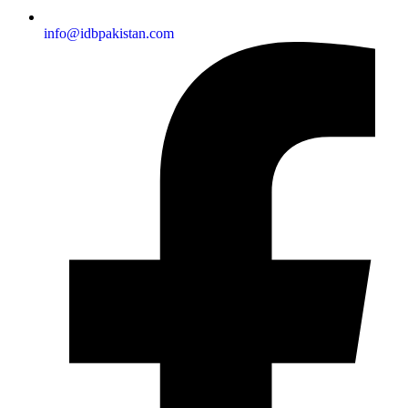
info@idbpakistan.com