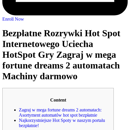
Enroll Now
Bezpłatne Rozrywki Hot Spot
Internetowego Uciecha
HotSpot Gry Zagraj w mega
fortune dreams 2 automatach
Machiny darmowo
Content
Zagraj w mega fortune dreams 2 automatach:
Asortyment automatów hot spot bezpłatnie
Najkorzystniejsze Hot Spoty w naszym portalu
bezpłatnie!