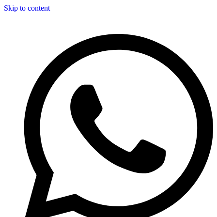
Skip to content