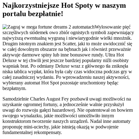
Najkorzystniejsze Hot Spoty w naszym
portalu bezpłatnie!
Wylosowanie pięć
szczęśliwych siódemek owo zbiór ognistych symboli zapewniający
najwyższą ewentualną wygraną i niewiarygodnie wielki mnożnik.
Drugim istotnym znakiem jest Scatter, jaki to może uwidocznić się
w całej dowolnym obszarze na bębnach jak i również przeważnie
aktywuje darmowe spiny lub inne bonusowe rundy. Ultra Hot
Deluxe w tej chwili jest jeszcze bardziej popularny niźli osobisty
wapniak brat. Po odmiany Deluxe wraz z głównego tła zniknęła
niska tablica wypłat, która była cały czas widoczna podczas gry w
całej zasadniczej wydaniu. Po wprowadzeniu naszej aktywności,
wybierany automat Hot Spot pozostaje uruchomiony będąc
bezpłatnym.
Samodzielnie Charles August Fey pozbawił uwagi możliwości na
uzyskanie ogromnej fortuny, a jednocześnie walnie przysłużył
uwagi do rozwoju gałęzi hazardowej. Nie opatentował on bowiem
swojego wynalazku, jakie możliwości umożliwiło innym
konstruktorom tworzenie naszych urządzeń. Nadal inne automaty
proponuję mini-uciechy, jakie istnieją okazją w podwojenie
fundamentalnej rekompensaty.