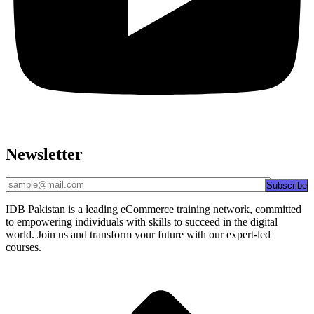
Newsletter
Subscribe
IDB Pakistan is a leading eCommerce training network, committed
to empowering individuals with skills to succeed in the digital
world. Join us and transform your future with our expert-led
courses.