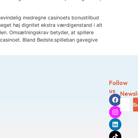
du evindelig medregne casinoets bonustilbud
get høj dignitet ekstra værdigenstand i alt
 den. Omsætningskrav betyder, at spillere
casinoet. Bland Bedste.spilleban gavegive
Follow
us
Newsl
S