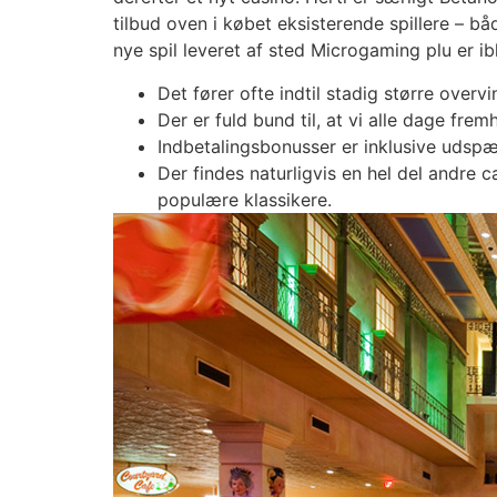
tilbud oven i købet eksisterende spillere – 
nye spil leveret af sted Microgaming plu er ib
Det fører ofte indtil stadig større over
Der er fuld bund til, at vi alle dage frem
Indbetalingsbonusser er inklusive udsp
Der findes naturligvis en hel del andre 
populære klassikere.