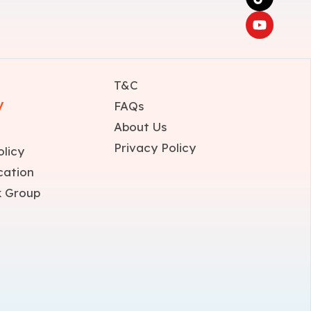
T&C
y
FAQs
About Us
Privacy Policy
licy
cation
 Group