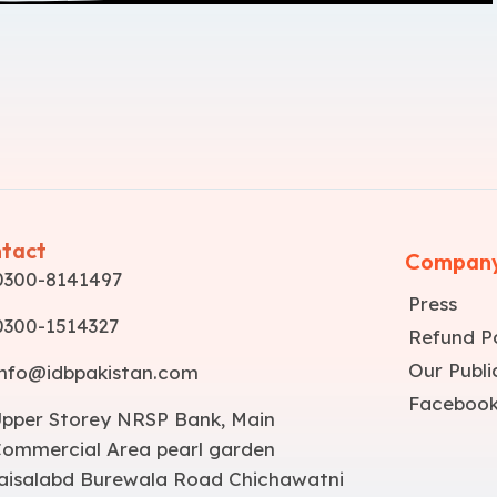
tact
Compan
0300-8141497
Press
0300-1514327
Refund Po
Our Publi
info@idbpakistan.com
Facebook
pper Storey NRSP Bank, Main
ommercial Area pearl garden
aisalabd Burewala Road Chichawatni