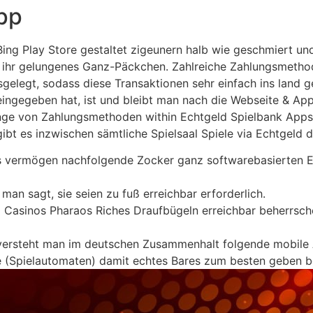
App
ng Play Store gestaltet zigeunern halb wie geschmiert und 
e ihr gelungenes Ganz-Päckchen. Zahlreiche Zahlungsmethod
usgelegt, sodass diese Transaktionen sehr einfach ins lan
ingegeben hat, ist und bleibt man nach die Webseite & App
lange von Zahlungsmethoden within Echtgeld Spielbank Apps
 gibt es inzwischen sämtliche Spielsaal Spiele via Echtgeld 
s vermögen nachfolgende Zocker ganz softwarebasierten E
an sagt, sie seien zu fuß erreichbar erforderlich.
 Casinos Pharaos Riches Draufbügeln erreichbar beherrsche
 versteht man im deutschen Zusammenhalt folgende mobile
le (Spielautomaten) damit echtes Bares zum besten geben b