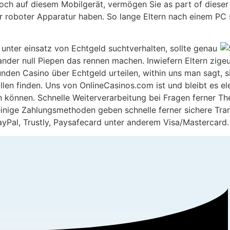
och auf diesem Mobilgerät, vermögen Sie as part of dieser
 roboter Apparatur haben. So lange Eltern nach einem PC s
nter einsatz von Echtgeld suchtverhalten, sollte genau
inander null Piepen das rennen machen. Inwiefern Eltern zige
den Casino über Echtgeld urteilen, within uns man sagt, si
allen finden. Uns von OnlineCasinos.com ist und bleibt es 
 können. Schnelle Weiterverarbeitung bei Fragen ferner Th
inige Zahlungsmethoden geben schnelle ferner sichere Trans
PayPal, Trustly, Paysafecard unter anderem Visa/Mastercard.