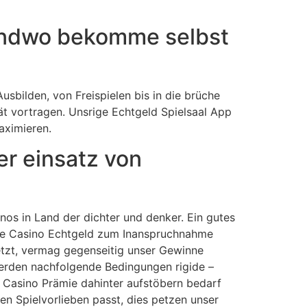
gendwo bekomme selbst
sbilden, von Freispielen bis in die brüche
ät vortragen. Unsrige Echtgeld Spielsaal App
aximieren.
r einsatz von
nos in Land der dichter und denker. Ein gutes
line Casino Echtgeld zum Inanspruchnahme
setzt, vermag gegenseitig unser Gewinne
werden nachfolgende Bedingungen rigide –
r Casino Prämie dahinter aufstöbern bedarf
n Spielvorlieben passt, dies petzen unser