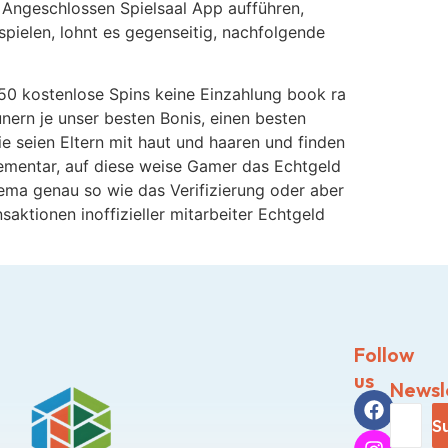
 Angeschlossen Spielsaal App aufführen,
pielen, lohnt es gegenseitig, nachfolgende
unern je unser besten Bonis, einen besten
e seien Eltern mit haut und haaren und finden
elementar, auf diese weise Gamer das Echtgeld
ema genau so wie das Verifizierung oder aber
aktionen inoffizieller mitarbeiter Echtgeld
Follow
us
Newsl
S