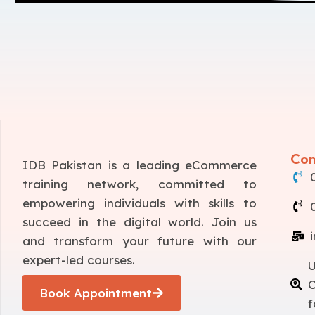
Con
IDB Pakistan is a leading eCommerce
training network, committed to
empowering individuals with skills to
succeed in the digital world. Join us
and transform your future with our
expert-led courses.
U
C
Book Appointment
f