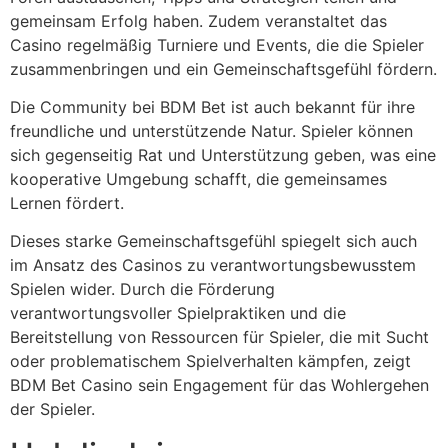
gemeinsam Erfolg haben. Zudem veranstaltet das
Casino regelmäßig Turniere und Events, die die Spieler
zusammenbringen und ein Gemeinschaftsgefühl fördern.
Die Community bei BDM Bet ist auch bekannt für ihre
freundliche und unterstützende Natur. Spieler können
sich gegenseitig Rat und Unterstützung geben, was eine
kooperative Umgebung schafft, die gemeinsames
Lernen fördert.
Dieses starke Gemeinschaftsgefühl spiegelt sich auch
im Ansatz des Casinos zu verantwortungsbewusstem
Spielen wider. Durch die Förderung
verantwortungsvoller Spielpraktiken und die
Bereitstellung von Ressourcen für Spieler, die mit Sucht
oder problematischem Spielverhalten kämpfen, zeigt
BDM Bet Casino sein Engagement für das Wohlergehen
der Spieler.