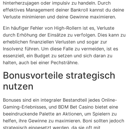
hinterherzujagen oder impulsiv zu handeln. Durch
effektives Management deiner Bankroll kannst du deine
Verluste minimieren und deine Gewinne maximieren.
Ein häufiger Fehler von High-Rollern ist es, Verluste
durch Erhöhung der Einsätze zu verfolgen. Dies kann zu
erheblichen finanziellen Verlusten und sogar zur
Insolvenz führen. Um diese Falle zu vermeiden, ist es
essenziell, ein Budget zu setzen und sich daran zu
halten, auch bei einer Pechsträhne.
Bonusvorteile strategisch
nutzen
Bonuses sind ein integraler Bestandteil jedes Online-
Gaming-Erlebnisses, und BDM Bet Casino bietet eine
beeindruckende Palette an Aktionen, um Spielern zu
helfen, ihre Gewinne zu maximieren. Boni sollten jedoch
strategisch eingesetzt werden, da sie oft mit