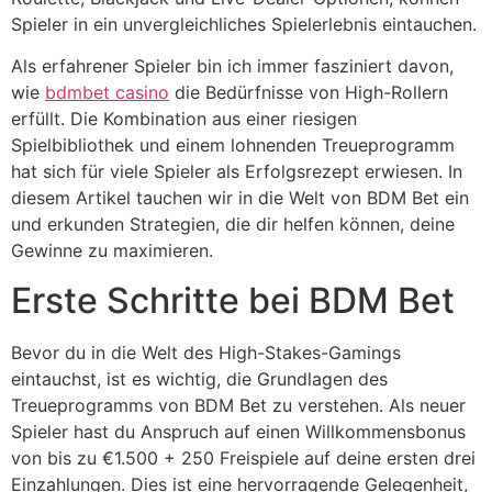
Spieler in ein unvergleichliches Spielerlebnis eintauchen.
Als erfahrener Spieler bin ich immer fasziniert davon,
wie
bdmbet casino
die Bedürfnisse von High-Rollern
erfüllt. Die Kombination aus einer riesigen
Spielbibliothek und einem lohnenden Treueprogramm
hat sich für viele Spieler als Erfolgsrezept erwiesen. In
diesem Artikel tauchen wir in die Welt von BDM Bet ein
und erkunden Strategien, die dir helfen können, deine
Gewinne zu maximieren.
Erste Schritte bei BDM Bet
Bevor du in die Welt des High-Stakes-Gamings
eintauchst, ist es wichtig, die Grundlagen des
Treueprogramms von BDM Bet zu verstehen. Als neuer
Spieler hast du Anspruch auf einen Willkommensbonus
von bis zu €1.500 + 250 Freispiele auf deine ersten drei
Einzahlungen. Dies ist eine hervorragende Gelegenheit,