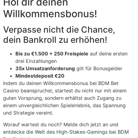
Hol dir deinen
Willkommensbonus!
Verpasse nicht die Chance,
dein Bankroll zu erhöhen!
Bis zu €1.500 + 250 Freispiele
auf deine ersten
drei Einzahlungen
35x Umsatzanforderung
gilt für Bonusgelder
Mindestdeposit €20
Indem du deinen Willkommensbonus bei BDM Bet
Casino beanspruchst, startest du nicht nur mit einem
guten Vorsprung, sondern erhältst auch Zugang zu
einem unvergleichlichen Spielerlebnis, das Spannung
und Strategie vereint.
Worauf wartest du noch? Melde dich jetzt an und
entdecke die Welt des High-Stakes-Gamings bei BDM