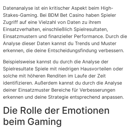
Datenanalyse ist ein kritischer Aspekt beim High-
Stakes-Gaming. Bei BDM Bet Casino haben Spieler
Zugriff auf eine Vielzahl von Daten zu ihrem
Einsatzverhalten, einschließlich Spielresultaten,
Einsatzmustern und finanzieller Performance. Durch die
Analyse dieser Daten kannst du Trends und Muster
erkennen, die deine Entscheidungsfindung verbessern.
Beispielsweise kannst du durch die Analyse der
Spielresultate Spiele mit niedrigen Hausvorteilen oder
solche mit höheren Renditen im Laufe der Zeit
identifizieren. Außerdem kannst du durch die Analyse
deiner Einsatzmuster Bereiche für Verbesserungen
erkennen und deine Strategie entsprechend anpassen.
Die Rolle der Emotionen
beim Gaming