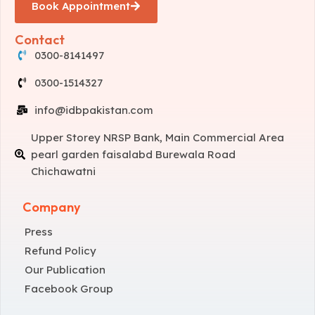
Book Appointment
Contact
0300-8141497
0300-1514327
info@idbpakistan.com
Upper Storey NRSP Bank, Main Commercial Area
pearl garden faisalabd Burewala Road
Chichawatni
Company
Press
Refund Policy
Our Publication
Facebook Group