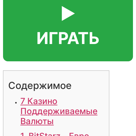
▶️
ИГРАТЬ
Содержимое
7 Казино
Поддерживаемые
Валюты