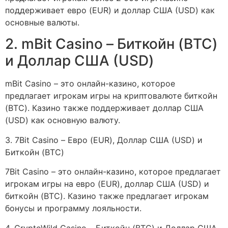
поддерживает евро (EUR) и доллар США (USD) как
основные валюты.
2. mBit Casino – Биткойн (BTC)
и Доллар США (USD)
mBit Casino – это онлайн-казино, которое
предлагает игрокам игры на криптовалюте биткойн
(BTC). Казино также поддерживает доллар США
(USD) как основную валюту.
3. 7Bit Casino – Евро (EUR), Доллар США (USD) и
Биткойн (BTC)
7Bit Casino – это онлайн-казино, которое предлагает
игрокам игры на евро (EUR), доллар США (USD) и
биткойн (BTC). Казино также предлагает игрокам
бонусы и программу лояльности.
4. CryptoWild Casino – Биткойн (BTC) и Доллар США