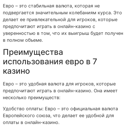
Евро – это стабильная валюта, которая не
подвергается значительным колебаниям курса. Это
делает ее привлекательной для игроков, которые
предпочитают играть в онлайн-казино с
уверенностью в том, что их выигрыш будет получен
в полном объеме.
Преимущества
использования евро в 7
казино
Евро – это удобная валюта для игроков, которые
предпочитают играть в онлайн-казино. Она имеет
несколько преимуществ:
Удобство оплаты: Евро – это официальная валюта
Европейского союза, что делает ее удобной для
оплаты в онлайн-казино.