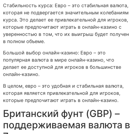
Стабильность курса: Евро – это стабильная валюта,
которая не подвергается значительным колебаниям
курса. Это делает ее привлекательной для игроков,
которые предпочитают играть в онлайн-казино с
уверенностью в том, что их выигрыш будет получен
в полном объеме.
Большой выбор онлайн-казино: Евро – это
популярная валюта в мире онлайн-казино, что
делает ее доступной для игроков в большинстве
онлайн-казино.
В целом, евро – это удобная и стабильная валюта,
которая является привлекательной для игроков,
которые предпочитают играть в онлайн-казино.
Британский фунт (GBP) –
поддерживаемая валюта в