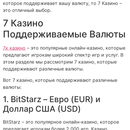
которое поддерживает вашу валюту, то 7 Казино –
это отличный выбор.
7 Казино
Поддерживаемые Валюты
7к казино
– это популярные онлайн-казино, которые
предлагают игрокам широкий спектр игр и услуг. В
этом разделе мы рассмотрим 7 казино, которые
поддерживают различные валюты.
Вот 7 казино, которые поддерживают различные
валюты:
1. BitStarz – Евро (EUR) и
Доллар США (USD)
BitStarz – это популярное онлайн-казино, которое
предлагает игрокам более 2 000 игр. Казино