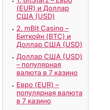
1. BitStarz – Евро
(EUR) и Доллар
США (USD)
2. mBit Casino –
Биткойн (BTC) и
Доллар США (USD)
Доллар США (USD)
– популярная
валюта в 7 казино
Евро (EUR) –
популярная валюта
в 7 казино