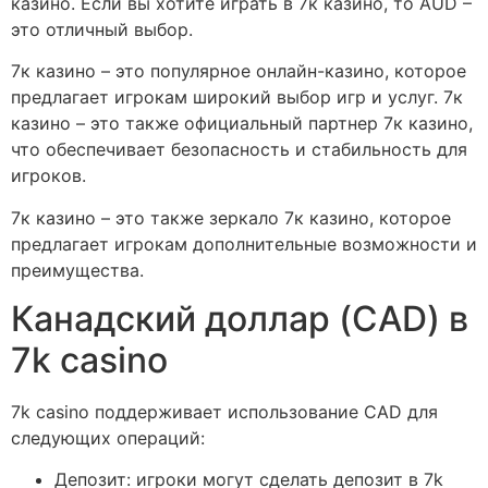
казино. Если вы хотите играть в 7к казино, то AUD –
это отличный выбор.
7к казино – это популярное онлайн-казино, которое
предлагает игрокам широкий выбор игр и услуг. 7к
казино – это также официальный партнер 7к казино,
что обеспечивает безопасность и стабильность для
игроков.
7к казино – это также зеркало 7к казино, которое
предлагает игрокам дополнительные возможности и
преимущества.
Канадский доллар (CAD) в
7k casino
7k casino поддерживает использование CAD для
следующих операций:
Депозит: игроки могут сделать депозит в 7k