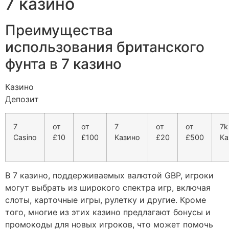
7 казино
Преимущества
использования британского
фунта в 7 казино
Казино
Депозит
7
от
от
7
от
от
7k
Casino
£10
£100
Казино
£20
£500
Ка
В 7 казино, поддерживаемых валютой GBP, игроки
могут выбрать из широкого спектра игр, включая
слоты, карточные игры, рулетку и другие. Кроме
того, многие из этих казино предлагают бонусы и
промокоды для новых игроков, что может помочь