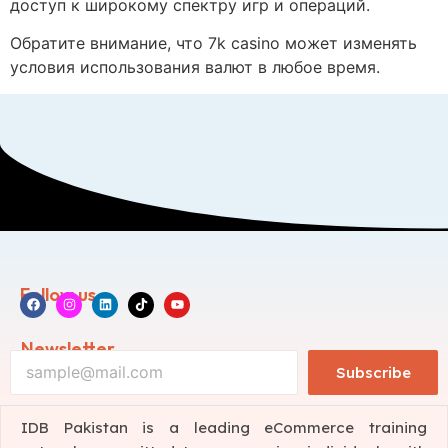
доступ к широкому спектру игр и операций.
Обратите внимание, что 7k casino может изменять
условия использования валют в любое время.
Follow us
Newsletter
Subscribe
IDB Pakistan is a leading eCommerce training