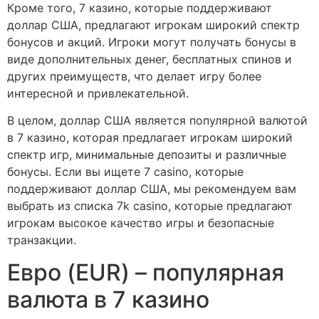
Кроме того, 7 казино, которые поддерживают
доллар США, предлагают игрокам широкий спектр
бонусов и акций. Игроки могут получать бонусы в
виде дополнительных денег, бесплатных спинов и
других преимуществ, что делает игру более
интересной и привлекательной.
В целом, доллар США является популярной валютой
в 7 казино, которая предлагает игрокам широкий
спектр игр, минимальные депозиты и различные
бонусы. Если вы ищете 7 casino, которые
поддерживают доллар США, мы рекомендуем вам
выбрать из списка 7k casino, которые предлагают
игрокам высокое качество игры и безопасные
транзакции.
Евро (EUR) – популярная
валюта в 7 казино