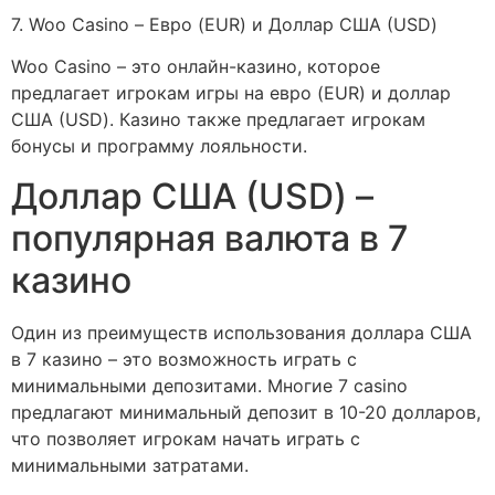
7. Woo Casino – Евро (EUR) и Доллар США (USD)
Woo Casino – это онлайн-казино, которое
предлагает игрокам игры на евро (EUR) и доллар
США (USD). Казино также предлагает игрокам
бонусы и программу лояльности.
Доллар США (USD) –
популярная валюта в 7
казино
Один из преимуществ использования доллара США
в 7 казино – это возможность играть с
минимальными депозитами. Многие 7 casino
предлагают минимальный депозит в 10-20 долларов,
что позволяет игрокам начать играть с
минимальными затратами.