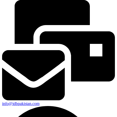
info@idbpakistan.com