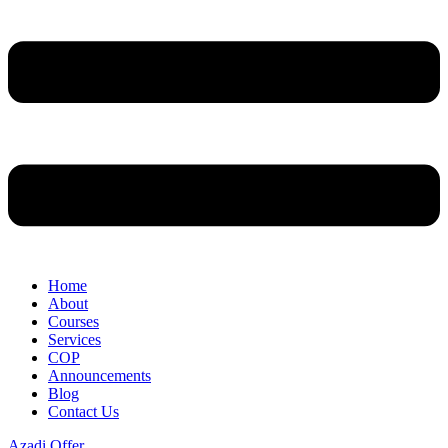
Home
About
Courses
Services
COP
Announcements
Blog
Contact Us
Azadi Offer