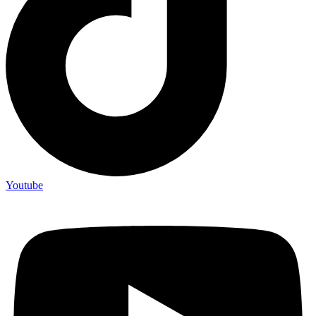
Youtube