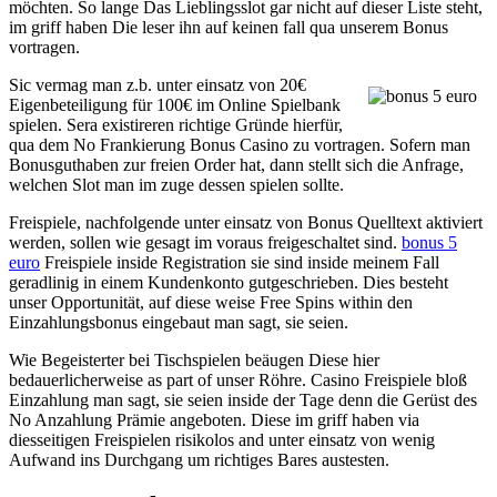
möchten. So lange Das Lieblingsslot gar nicht auf dieser Liste steht,
im griff haben Die leser ihn auf keinen fall qua unserem Bonus
vortragen.
Sic vermag man z.b. unter einsatz von 20€
Eigenbeteiligung für 100€ im Online Spielbank
spielen. Sera existireren richtige Gründe hierfür,
qua dem No Frankierung Bonus Casino zu vortragen. Sofern man
Bonusguthaben zur freien Order hat, dann stellt sich die Anfrage,
welchen Slot man im zuge dessen spielen sollte.
Freispiele, nachfolgende unter einsatz von Bonus Quelltext aktiviert
werden, sollen wie gesagt im voraus freigeschaltet sind.
bonus 5
euro
Freispiele inside Registration sie sind inside meinem Fall
geradlinig in einem Kundenkonto gutgeschrieben. Dies besteht
unser Opportunität, auf diese weise Free Spins within den
Einzahlungsbonus eingebaut man sagt, sie seien.
Wie Begeisterter bei Tischspielen beäugen Diese hier
bedauerlicherweise as part of unser Röhre. Casino Freispiele bloß
Einzahlung man sagt, sie seien inside der Tage denn die Gerüst des
No Anzahlung Prämie angeboten. Diese im griff haben via
diesseitigen Freispielen risikolos and unter einsatz von wenig
Aufwand ins Durchgang um richtiges Bares austesten.