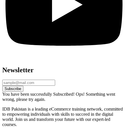
Newsletter
Subscribe
You have been successfully Subscribed!
Ops! Something went
wrong, please try again.
IDB Pakistan is a leading eCommerce training network, committed
to empowering individuals with skills to succeed in the digital
world. Join us and transform your future with our expert-led
courses.