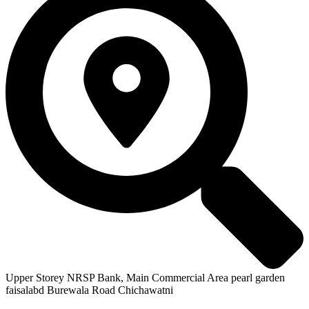
Upper Storey NRSP Bank, Main Commercial Area pearl garden
faisalabd Burewala Road Chichawatni