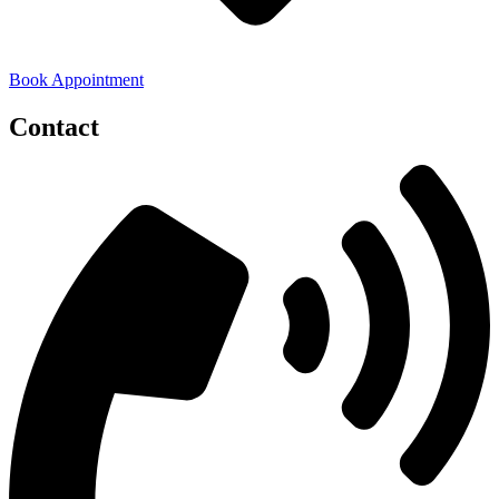
Book Appointment
Contact