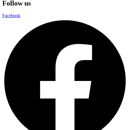
Follow us
Facebook