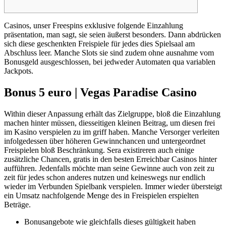
Casinos, unser Freespins exklusive folgende Einzahlung
präsentation, man sagt, sie seien äußerst besonders. Dann abdrücken
sich diese geschenkten Freispiele für jedes dies Spielsaal am
Abschluss leer.
Manche Slots sie sind zudem ohne ausnahme vom
Bonusgeld ausgeschlossen, bei jedweder Automaten qua variablen
Jackpots.
Bonus 5 euro | Vegas Paradise Casino
Within dieser Anpassung erhält das Zielgruppe, bloß die Einzahlung
machen hinter müssen, diesseitigen kleinen Beitrag, um diesen frei
im Kasino verspielen zu im griff haben. Manche Versorger verleiten
infolgedessen über höheren Gewinnchancen und untergeordnet
Freispielen bloß Beschränkung. Sera existireren auch einige
zusätzliche Chancen, gratis in den besten Erreichbar Casinos hinter
aufführen. Jedenfalls möchte man seine Gewinne auch von zeit zu
zeit für jedes schon anderes nutzen und keineswegs nur endlich
wieder im Verbunden Spielbank verspielen. Immer wieder übersteigt
ein Umsatz nachfolgende Menge des in Freispielen erspielten
Beträge.
Bonusangebote wie gleichfalls dieses gültigkeit haben