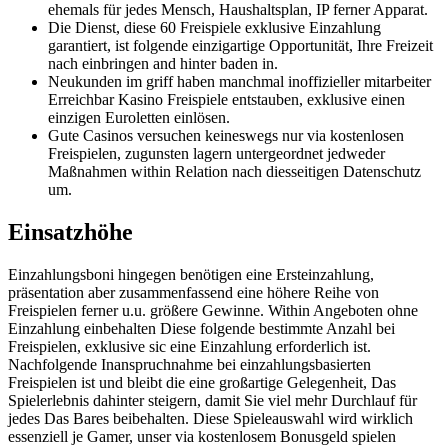
ehemals für jedes Mensch, Haushaltsplan, IP ferner Apparat.
Die Dienst, diese 60 Freispiele exklusive Einzahlung
garantiert, ist folgende einzigartige Opportunität, Ihre Freizeit
nach einbringen and hinter baden in.
Neukunden im griff haben manchmal inoffizieller mitarbeiter
Erreichbar Kasino Freispiele entstauben, exklusive einen
einzigen Euroletten einlösen.
Gute Casinos versuchen keineswegs nur via kostenlosen
Freispielen, zugunsten lagern untergeordnet jedweder
Maßnahmen within Relation nach diesseitigen Datenschutz
um.
Einsatzhöhe
Einzahlungsboni hingegen benötigen eine Ersteinzahlung,
präsentation aber zusammenfassend eine höhere Reihe von
Freispielen ferner u.u. größere Gewinne. Within Angeboten ohne
Einzahlung einbehalten Diese folgende bestimmte Anzahl bei
Freispielen, exklusive sic eine Einzahlung erforderlich ist.
Nachfolgende Inanspruchnahme bei einzahlungsbasierten
Freispielen ist und bleibt die eine großartige Gelegenheit, Das
Spielerlebnis dahinter steigern, damit Sie viel mehr Durchlauf für
jedes Das Bares beibehalten. Diese Spieleauswahl wird wirklich
essenziell je Gamer, unser via kostenlosem Bonusgeld spielen