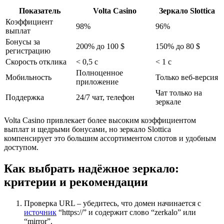
Показатель
Volta Casino
Зеркало Slottica
Коэффициент
98%
96%
выплат
Бонусы за
200% до 100 $
150% до 80 $
регистрацию
Скорость отклика
< 0,5 с
< 1 с
Полноценное
Мобильность
Только веб‑версия
приложение
Чат только на
Поддержка
24/7 чат, телефон
зеркале
Volta Casino привлекает более высоким коэффициентом
выплат и щедрыми бонусами, но зеркало Slottica
компенсирует это большим ассортиментом слотов и удобным
доступом.
Как выбрать надёжное зеркало:
критерии и рекомендации
Проверка URL – убедитесь, что домен начинается с
источник
“https://” и содержит слово “zerkalo” или
“mirror”.