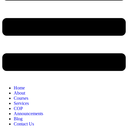
Home
About
Courses
Services
COP
Announcements
Blog
Contact Us