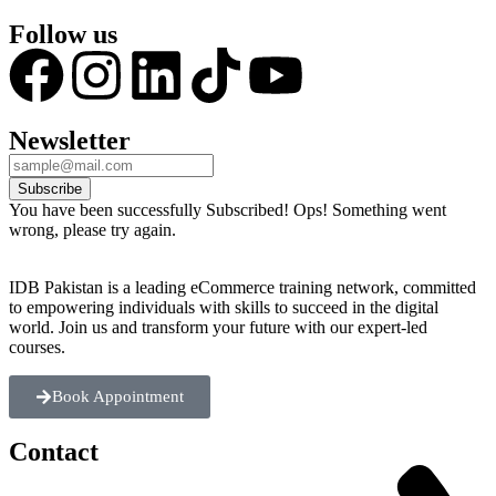
Follow us
Newsletter
Subscribe
You have been successfully Subscribed!
Ops! Something went
wrong, please try again.
IDB Pakistan is a leading eCommerce training network, committed
to empowering individuals with skills to succeed in the digital
world. Join us and transform your future with our expert-led
courses.
Book Appointment
Contact