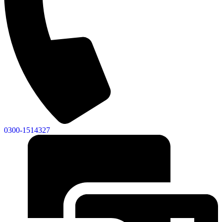
0300-1514327