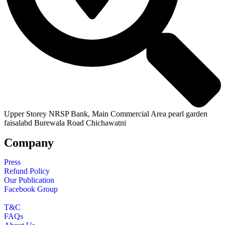
Upper Storey NRSP Bank, Main Commercial Area pearl garden
faisalabd Burewala Road Chichawatni
Company
Press
Refund Policy
Our Publication
Facebook Group
T&C
FAQs