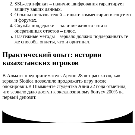
SSL‑сертификат – наличие шифрования гарантирует
защиту ваших данных.
Отзывы пользователей – ищите комментарии в соцсетях
и форумах.
Служба поддержки – наличие живого чата и
оперативных ответов – плюс.
Платежные методы – зеркало должно поддерживать те
же способы оплаты, что и оригинал.
Практический опыт: истории
казахстанских игроков
В Алматы предприниматель Арман 28 лет рассказал, как
зеркало Slottica позволило продолжить игру после
блокировки.В Шымкенте студентка Алия 22 года отметила,
что зеркало дало доступ к эксклюзивному бонусу 200% на
первый депозит.