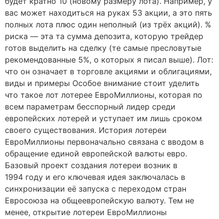
будет кратно 10 (новому размеру лота). Например, у
вас может находиться на руках 53 акции, а это пять
полных лота плюс один неполный (из трёх акций). %
риска — эта та сумма депозита, которую трейдер
готов выделить на сделку (те самые пресловутые
рекомендованные 5%, о которых я писал выше). Лот:
что он означает в торговле акциями и облигациями,
виды и примеры Особое внимание стоит уделить
что такое лот лотерее ЕвроМиллионы, которая по
всем параметрам бесспорный лидер среди
европейских лотерей и уступает им лишь сроком
своего существования. История лотереи
ЕвроМиллионы первоначально связана с вводом в
обращение единой европейской валюты евро.
Базовый проект создания лотереи возник в
1994 году и его ключевая идея заключалась в
синхронизации её запуска с переходом стран
Евросоюза на общеевропейскую валюту. Тем не
менее, открытие лотереи ЕвроМиллионы